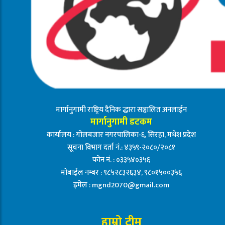
मार्गानुगामी राष्ट्रिय दैनिक द्धारा सञ्चालित अनलाईन
मार्गानुगामी डटकम
कार्यालय : गोलबजार नगरपालिका-६, सिरहा, मधेश प्रदेश
सूचना विभाग दर्ता नं.: ४३५९-२०८०/२०८१
फोन नं. : ०३३५४०३५६
मोबाईल नम्बर : ९८५२८३२६३४, ९८०१५००३५६
इमेल :
mgnd2070@gmail.com
हाम्रो टीम