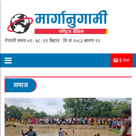
ई-पेपर
समाज