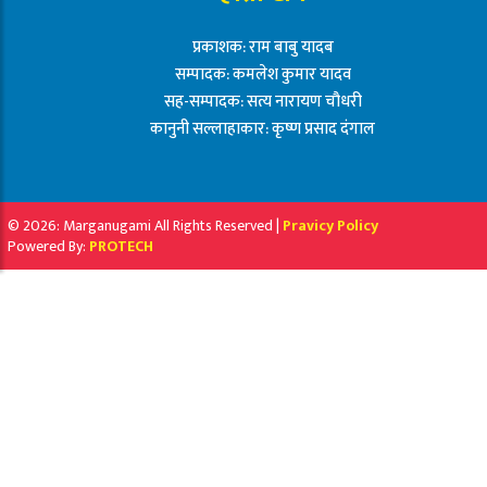
प्रकाशक: राम बाबु यादब
सम्पादक: कमलेश कुमार यादव
सह-सम्पादक: सत्य नारायण चौधरी
कानुनी सल्लाहाकार: कृष्ण प्रसाद दंगाल
© 2026: Marganugami All Rights Reserved |
Pravicy Policy
Powered By:
PROTECH