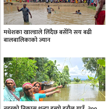
मधेशका खाल्डाले लिँदैछ बर्सेनि सय बढी
बालबालिकाको ज्यान
नहरको निकास थुन्दा डुब्यो डरौल गाउँ, २००