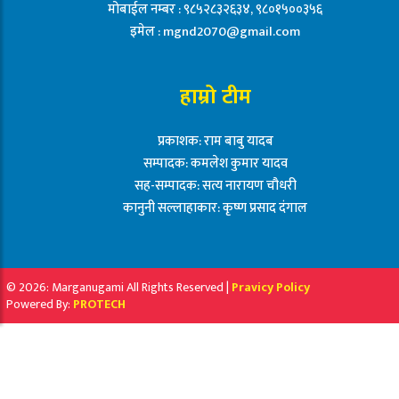
मोबाईल नम्बर : ९८५२८३२६३४, ९८०१५००३५६
इमेल :
mgnd2070@gmail.com
हाम्रो टीम
प्रकाशक: राम बाबु यादब
सम्पादक: कमलेश कुमार यादव
सह-सम्पादक: सत्य नारायण चौधरी
कानुनी सल्लाहाकार: कृष्ण प्रसाद दंगाल
© 2026: Marganugami All Rights Reserved |
Pravicy Policy
Powered By:
PROTECH