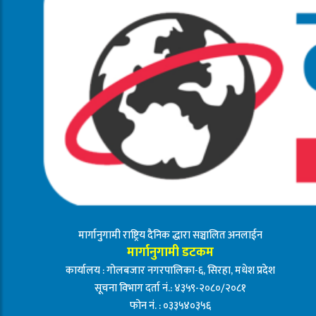
मार्गानुगामी राष्ट्रिय दैनिक द्धारा सञ्चालित अनलाईन
मार्गानुगामी डटकम
कार्यालय : गोलबजार नगरपालिका-६, सिरहा, मधेश प्रदेश
सूचना विभाग दर्ता नं.: ४३५९-२०८०/२०८१
फोन नं. : ०३३५४०३५६