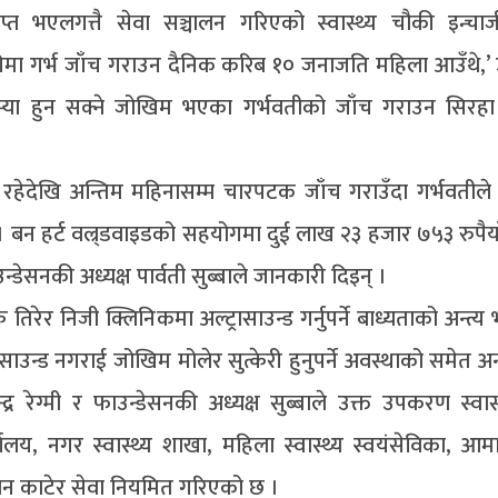
राप्त भएलगत्तै सेवा सञ्चालन गरिएको स्वास्थ्य चौकी इन्चार
ौकीमा गर्भ जाँच गराउन दैनिक करिब १० जनाजति महिला आउँथे,’ 
मस्या हुन सक्ने जोखिम भएका गर्भवतीको जाँच गराउन सिरहा 
 रहेदेखि अन्तिम महिनासम्म चारपटक जाँच गराउँदा गर्भवतीले खर
बन हर्ट वल्र्डवाइडको सहयोगमा दुई लाख २३ हजार ७५३ रुपैया
्डेसनकी अध्यक्ष पार्वती सुब्बाले जानकारी दिइन् ।
िरेर निजी क्लिनिकमा अल्ट्रासाउन्ड गर्नुपर्ने बाध्यताको अन्त्
ासाउन्ड नगराई जोखिम मोलेर सुत्केरी हुनुपर्ने अवस्थाको समेत अ
र रेग्मी र फाउन्डेसनकी अध्यक्ष सुब्बाले उक्त उपकरण स्वास
र्यालय, नगर स्वास्थ्य शाखा, महिला स्वास्थ्य स्वयंसेविका, आ
रिबन काटेर सेवा नियमित गरिएको छ ।