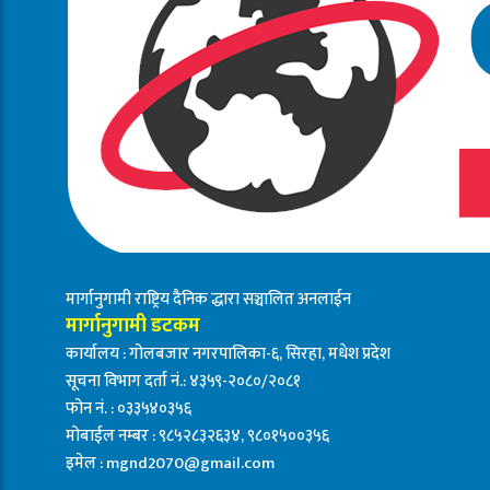
मार्गानुगामी राष्ट्रिय दैनिक द्धारा सञ्चालित अनलाईन
मार्गानुगामी डटकम
कार्यालय : गोलबजार नगरपालिका-६, सिरहा, मधेश प्रदेश
सूचना विभाग दर्ता नं.: ४३५९-२०८०/२०८१
फोन नं. : ०३३५४०३५६
मोबाईल नम्बर : ९८५२८३२६३४, ९८०१५००३५६
इमेल :
mgnd2070@gmail.com