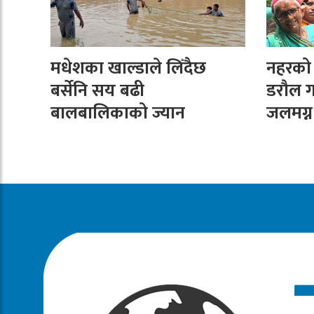
मधेशका खाल्डाले लिँदैछ
नहरको न
बर्सेनि सय बढी
डरौल ग
बालबालिकाको ज्यान
जलमग्न