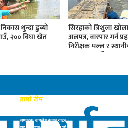
िकास थुन्दा डुब्यो
सिरहाको त्रिशुला खोल
ाउँ, २०० बिघा खेत
अलपत्र, वारपार गर्न प्रह
निरीक्षक मल्ल र स्थान
बनाए अस्थायी पुल
हाम्रो टीम
प्रकाशक: राम बाबु यादब
सम्पादक: कमलेश कुमार यादव
सह-सम्पादक: सत्य नारायण चौधरी