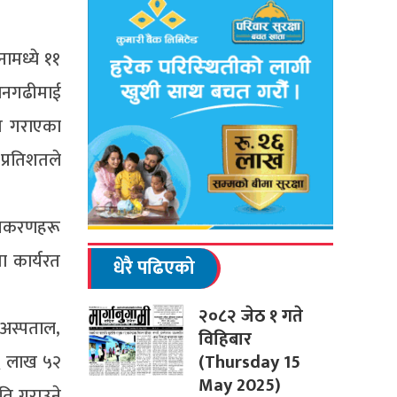
ामध्ये ११
 धनगढीमाई
ति गराएका
 प्रतिशतले
 उपकरणहरू
ा कार्यरत
धेरै पढिएको
२०८२ जेठ १ गते
 अस्पताल,
विहिबार
(Thursday 15
 ६ लाख ५२
May 2025)
ति गराउने