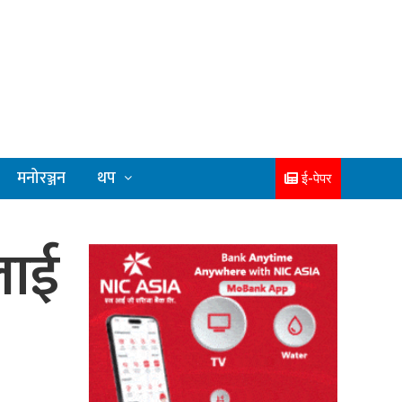
मनोरञ्जन
थप
ई-पेपर
लाई