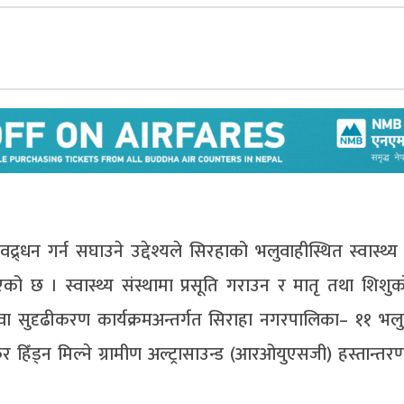
ो प्रवद्र्धन गर्न सघाउने उद्देश्यले सिरहाको भलुवाहीस्थित स्वास्थ
एको छ । स्वास्थ्य संस्थामा प्रसूति गराउन र मातृ तथा शिशुको 
सेवा सुदृढीकरण कार्यक्रमअन्तर्गत सिराहा नगरपालिका– ११ भलु
ेर हिँड्न मिल्ने ग्रामीण अल्ट्रासाउन्ड (आरओयुएसजी) हस्तान्त