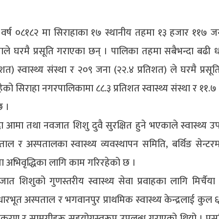
िक वर्ष ०८१८२ मा सिराहाका १७ स्थानीय तहमा १३ हजार ११७ जन
नाले घरमै प्रसूति गराएका छन् । पालिका तहमा सबैभन्दा बढी
 स्वास्थ्य संस्था र २०९ जना (२२.४ प्रतिशत) ले घरमै प्रसू
ेको सिराहा नगरपालिकामा ८८.३ प्रतिशत स्वास्थ्य संस्था र ११.७
छ ।
उँदा आमा तथा नवजात शिशु दुवै सुरक्षित हुने भएकाले स्वास्थ्य
ाल र अस्पतालका स्वास्थ्य व्यवस्थापन समिति, बर्थिङ सेन्टरम
षमता अभिवृद्धिका लागि काम गरिरहेको छ ।
त शिशुको गुणस्तरीय स्वास्थ्य सेवा प्रवाहका लागि मिर्चैया
धारभूत अस्पताल र भगवानपुर प्राथमिक स्वास्थ्य केन्द्रलाई कुल
उपकरण र सामग्रीहरू सहयोगस्वरूप उपलब्ध गराएको थियो । प्रसू