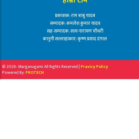
हाम्रो टीम
प्रकाशक: राम बाबु यादब
सम्पादक: कमलेश कुमार यादव
सह-सम्पादक: सत्य नारायण चौधरी
कानुनी सल्लाहाकार: कृष्ण प्रसाद दंगाल
© 2026: Marganugami All Rights Reserved |
Pravicy Policy
Powered By:
PROTECH