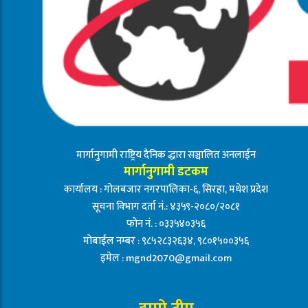
मार्गानुगामी राष्ट्रिय दैनिक द्धारा सञ्चालित अनलाईन
मार्गानुगामी डटकम
कार्यालय : गोलबजार नगरपालिका-६, सिरहा, मधेश प्रदेश
सूचना विभाग दर्ता नं.: ४३५९-२०८०/२०८१
फोन नं. : ०३३५४०३५६
मोबाईल नम्बर : ९८५२८३२६३४, ९८०१५००३५६
इमेल :
mgnd2070@gmail.com