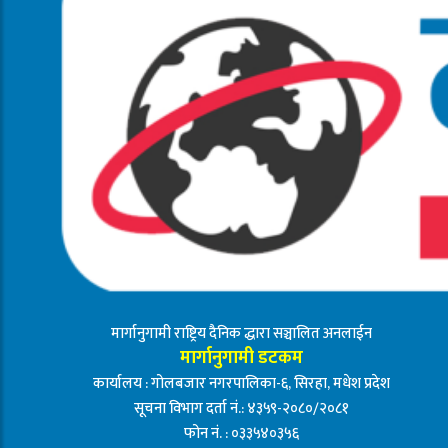
मार्गानुगामी राष्ट्रिय दैनिक द्धारा सञ्चालित अनलाईन
मार्गानुगामी डटकम
कार्यालय : गोलबजार नगरपालिका-६, सिरहा, मधेश प्रदेश
सूचना विभाग दर्ता नं.: ४३५९-२०८०/२०८१
फोन नं. : ०३३५४०३५६