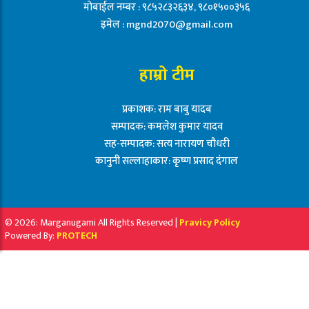
मोबाईल नम्बर : ९८५२८३२६३४, ९८०१५००३५६
इमेल :
mgnd2070@gmail.com
हाम्रो टीम
प्रकाशक: राम बाबु यादब
सम्पादक: कमलेश कुमार यादव
सह-सम्पादक: सत्य नारायण चौधरी
कानुनी सल्लाहाकार: कृष्ण प्रसाद दंगाल
© 2026: Marganugami All Rights Reserved |
Pravicy Policy
Powered By:
PROTECH