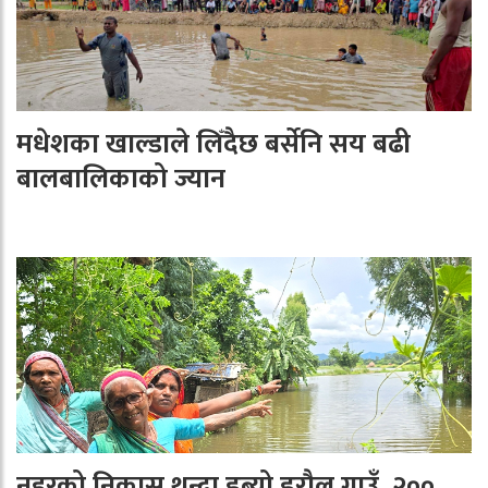
मधेशका खाल्डाले लिँदैछ बर्सेनि सय बढी
बालबालिकाको ज्यान
नहरको निकास थुन्दा डुब्यो डरौल गाउँ, २००