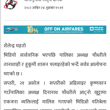
२०८२ आश्विन २४, शुक्रबार १०:११
शैलेन्द्र महतो
भिडियो सार्वजनिक भएपछि पालिका अध्यक्ष चौधरीले
तानाशाही र हुकुमी शासन चलाइरहेको भन्दै सर्वत्र आलोचना
भएको छ ।
सप्तरी, २१ असोज । सप्तरीको अग्निसाइर कृष्णवरन
गाउँपालिका अध्यक्ष दिनानाथ चौधरीले आÇनो खुट्टामा
एकजना व्यक्तिलाई मालिस गराएको भिडिओ यतिबेला