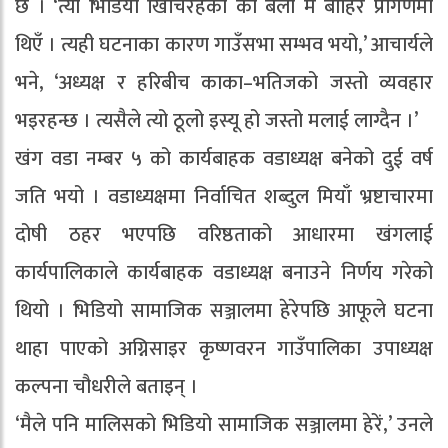
छ । ‘त्यो भिडियो खिचिरहेको को बेला म बाहिर प्रांगणमा
थिएँ । त्यही घटनाका कारण गाउँसभा सम्भव भयो,’ आचार्यले
भने, ‘अध्यक्ष र हरिबीच काका–भतिजको जस्तो व्यवहार
भइरहन्छ । त्यसैले त्यो ठूलो इस्यू हो जस्तो मलाई लाग्दैन ।’
खंग वडा नम्बर ५ को कार्यबाहक वडाध्यक्ष बनेको दुई वर्ष
जति भयो । वडाध्यक्षमा निर्वाचित शब्दुल मियाँ भ्रष्टाचारमा
दोषी ठहर भएपछि वरिष्ठताको आधारमा खंगलाई
कार्यपालिकाले कार्यबाहक वडाध्यक्ष बनाउने निर्णय गरेको
थियो । भिडियो सामाजिक सञ्जालमा हेरेपछि आफूले घटना
थाहा पाएको अग्निसाइर कृष्णवरन गाउँपालिका उपाध्यक्ष
कल्पना चौधरीले बताइन् ।
‘मैले पनि मालिसको भिडियो सामाजिक सञ्जालमा हेरें,’ उनले