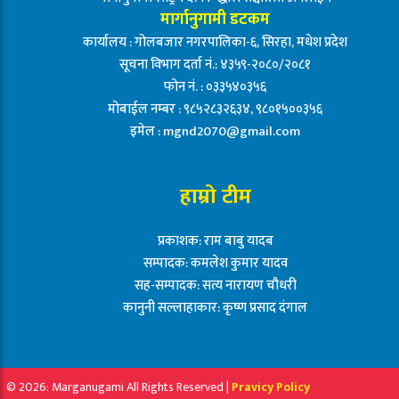
मार्गानुगामी डटकम
कार्यालय : गोलबजार नगरपालिका-६, सिरहा, मधेश प्रदेश
सूचना विभाग दर्ता नं.: ४३५९-२०८०/२०८१
फोन नं. : ०३३५४०३५६
मोबाईल नम्बर : ९८५२८३२६३४, ९८०१५००३५६
इमेल :
mgnd2070@gmail.com
हाम्रो टीम
प्रकाशक: राम बाबु यादब
सम्पादक: कमलेश कुमार यादव
सह-सम्पादक: सत्य नारायण चौधरी
कानुनी सल्लाहाकार: कृष्ण प्रसाद दंगाल
© 2026: Marganugami All Rights Reserved |
Pravicy Policy