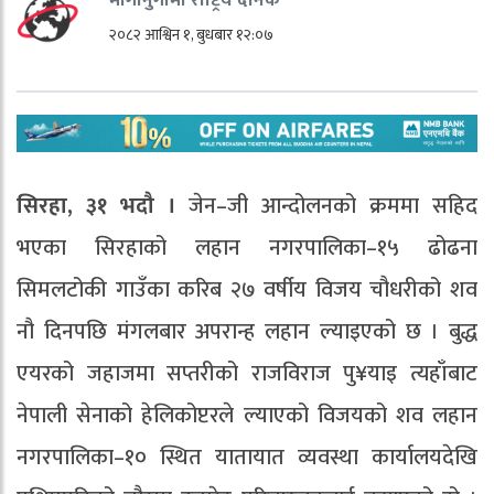
२०८२ आश्विन १, बुधबार १२:०७
सिरहा, ३१ भदौ ।
जेन–जी आन्दोलनको क्रममा सहिद
भएका सिरहाको लहान नगरपालिका–१५ ढोढना
सिमलटोकी गाउँका करिब २७ वर्षीय विजय चौधरीको शव
नौ दिनपछि मंगलबार अपरान्ह लहान ल्याइएको छ । बुद्ध
एयरको जहाजमा सप्तरीको राजविराज पु¥याइ त्यहाँबाट
नेपाली सेनाको हेलिकोप्टरले ल्याएको विजयको शव लहान
नगरपालिका–१० स्थित यातायात व्यवस्था कार्यालयदेखि