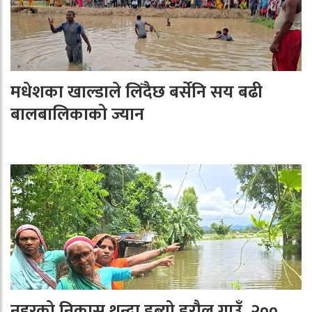
मधेशका खाल्डाले लिँदैछ बर्सेनि सय बढी
बालबालिकाको ज्यान
नहरको निकास थुन्दा डुब्यो डरौल गाउँ, २००