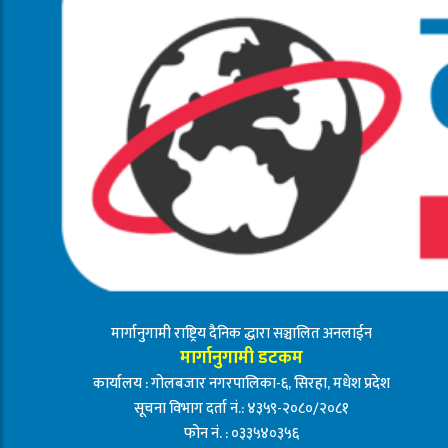
मार्गानुगामी राष्ट्रिय दैनिक द्धारा सञ्चालित अनलाईन
मार्गानुगामी डटकम
कार्यालय : गोलबजार नगरपालिका-६, सिरहा, मधेश प्रदेश
सूचना विभाग दर्ता नं.: ४३५९-२०८०/२०८१
फोन नं. : ०३३५४०३५६