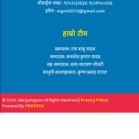
मोबाईल नम्बर : ९८५२८३२६३४, ९८०१५००३५६
इमेल :
mgnd2070@gmail.com
हाम्रो टीम
प्रकाशक: राम बाबु यादब
सम्पादक: कमलेश कुमार यादव
सह-सम्पादक: सत्य नारायण चौधरी
कानुनी सल्लाहाकार: कृष्ण प्रसाद दंगाल
© 2026: Marganugami All Rights Reserved |
Pravicy Policy
Powered By:
PROTECH