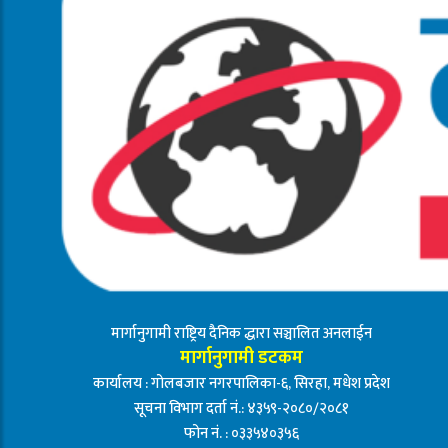
मार्गानुगामी राष्ट्रिय दैनिक द्धारा सञ्चालित अनलाईन
मार्गानुगामी डटकम
कार्यालय : गोलबजार नगरपालिका-६, सिरहा, मधेश प्रदेश
सूचना विभाग दर्ता नं.: ४३५९-२०८०/२०८१
फोन नं. : ०३३५४०३५६