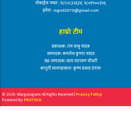
मोबाईल नम्बर : ९८५२८३२६३४, ९८०१५००३५६
इमेल :
mgnd2070@gmail.com
हाम्रो टीम
प्रकाशक: राम बाबु यादब
सम्पादक: कमलेश कुमार यादव
सह-सम्पादक: सत्य नारायण चौधरी
कानुनी सल्लाहाकार: कृष्ण प्रसाद दंगाल
© 2026: Marganugami All Rights Reserved |
Pravicy Policy
Powered By:
PROTECH