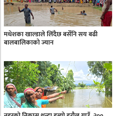
मधेशका खाल्डाले लिँदैछ बर्सेनि सय बढी
बालबालिकाको ज्यान
नहरको निकास थुन्दा डुब्यो डरौल गाउँ, २००