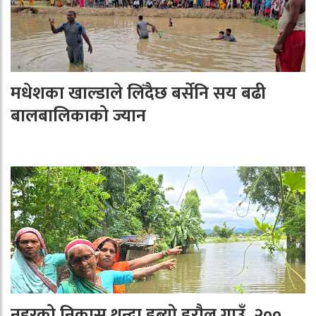
मधेशका खाल्डाले लिँदैछ बर्सेनि सय बढी
बालबालिकाको ज्यान
नहरको निकास थुन्दा डुब्यो डरौल गाउँ, २००