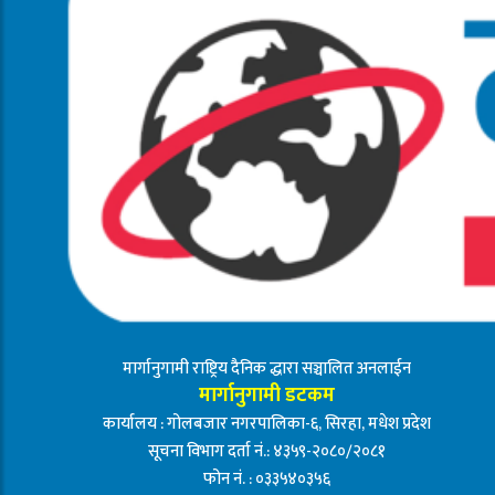
मार्गानुगामी राष्ट्रिय दैनिक द्धारा सञ्चालित अनलाईन
मार्गानुगामी डटकम
कार्यालय : गोलबजार नगरपालिका-६, सिरहा, मधेश प्रदेश
सूचना विभाग दर्ता नं.: ४३५९-२०८०/२०८१
फोन नं. : ०३३५४०३५६