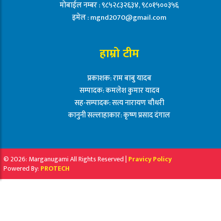
मोबाईल नम्बर : ९८५२८३२६३४, ९८०१५००३५६
इमेल :
mgnd2070@gmail.com
हाम्रो टीम
प्रकाशक: राम बाबु यादब
सम्पादक: कमलेश कुमार यादव
सह-सम्पादक: सत्य नारायण चौधरी
कानुनी सल्लाहाकार: कृष्ण प्रसाद दंगाल
© 2026: Marganugami All Rights Reserved |
Pravicy Policy
Powered By:
PROTECH