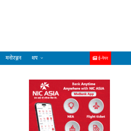
मनोरञ्जन
थप
ई-पेपर