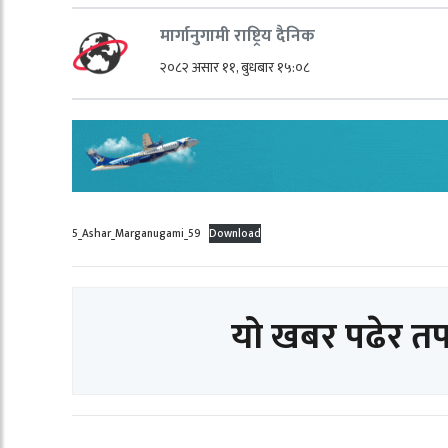
मार्गानुगामी राष्ट्रिय दैनिक
२०८२ असार ११, बुधबार १५:०८
5_Ashar_Marganugami_59
Download
यो खबर पढेर त