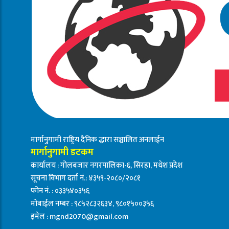
मार्गानुगामी राष्ट्रिय दैनिक द्धारा सञ्चालित अनलाईन
मार्गानुगामी डटकम
कार्यालय : गोलबजार नगरपालिका-६, सिरहा, मधेश प्रदेश
सूचना विभाग दर्ता नं.: ४३५९-२०८०/२०८१
फोन नं. : ०३३५४०३५६
मोबाईल नम्बर : ९८५२८३२६३४, ९८०१५००३५६
इमेल :
mgnd2070@gmail.com