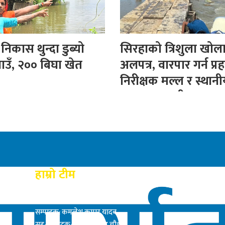
िकास थुन्दा डुब्यो
सिरहाको त्रिशुला खोल
ाउँ, २०० बिघा खेत
अलपत्र, वारपार गर्न प्रह
निरीक्षक मल्ल र स्थान
बनाए अस्थायी पुल
हाम्रो टीम
प्रकाशक: राम बाबु यादब
सम्पादक: कमलेश कुमार यादव
सह-सम्पादक: सत्य नारायण चौधरी