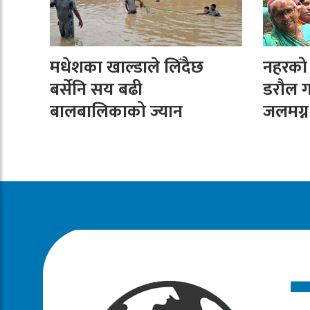
मधेशका खाल्डाले लिँदैछ
नहरको न
बर्सेनि सय बढी
डरौल ग
बालबालिकाको ज्यान
जलमग्न