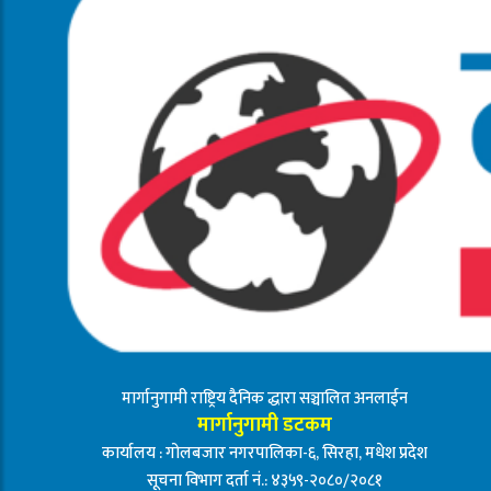
मार्गानुगामी राष्ट्रिय दैनिक द्धारा सञ्चालित अनलाईन
मार्गानुगामी डटकम
कार्यालय : गोलबजार नगरपालिका-६, सिरहा, मधेश प्रदेश
सूचना विभाग दर्ता नं.: ४३५९-२०८०/२०८१