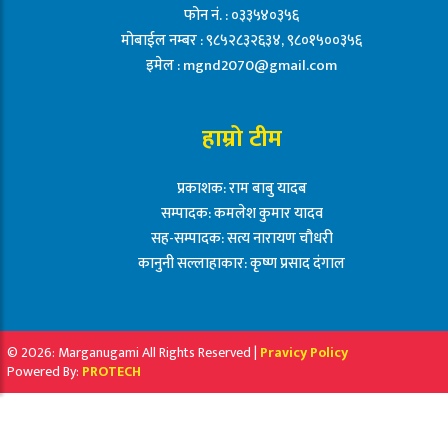
फोन नं. : ०३३५४०३५६
मोबाईल नम्बर : ९८५२८३२६३४, ९८०१५००३५६
इमेल :
mgnd2070@gmail.com
हाम्रो टीम
प्रकाशक: राम बाबु यादब
सम्पादक: कमलेश कुमार यादव
सह-सम्पादक: सत्य नारायण चौधरी
कानुनी सल्लाहाकार: कृष्ण प्रसाद दंगाल
© 2026: Marganugami All Rights Reserved |
Pravicy Policy
Powered By:
PROTECH