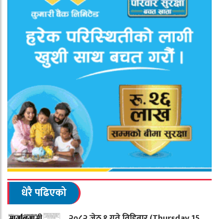
धेरै पढिएको
२०८२ जेठ १ गते विहिबार (Thursday 15