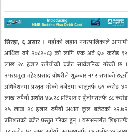
सिरहा, ६ असार ।
यहाँको लहान नगरपालिकाले आगामी
आर्थिक वर्ष २०८२÷८३ को लागि एक अर्ब ६७ करोड ९५
लाख २८ हजार रुपैयाँको बजेट सार्वजनिक गरेको छ ।
नगरप्रमुख महेशप्रसाद चौधरीले शुक्रबार नगर सभाको १६औँ
अधिवेशनमा प्रस्तुत गरेको बजेटमा चालुतर्फ ७९ करोड ४०
लाख रुपैयाँ अर्थात ४७.२८ प्रतिशत र पुँजीगततर्फ ८८ करोड
५५ लाख २८ हजार रुपैयाँ अर्थात कूल बजेटको ५२.७२
प्रतिशतको बजेट प्रस्तुत गरेका हुन् । यसअन्तर्गत शिक्षातर्फ
२३ करोड ५८ लाख रुपैयाँ, स्वास्थ्यतर्फ २७ करोड ९३ लाख