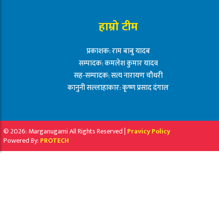
हाम्रो टीम
प्रकाशक: राम बाबु यादब
सम्पादक: कमलेश कुमार यादव
सह-सम्पादक: सत्य नारायण चौधरी
कानुनी सल्लाहाकार: कृष्ण प्रसाद दंगाल
© 2026: Marganugami All Rights Reserved |
Pravicy Policy
Powered By:
PROTECH