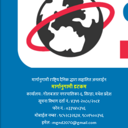
मार्गानुगामी राष्ट्रिय दैनिक द्धारा सञ्चालित अनलाईन
मार्गानुगामी डटकम
कार्यालय : गोलबजार नगरपालिका-६, सिरहा, मधेश प्रदेश
सूचना विभाग दर्ता नं.: ४३५९-२०८०/२०८१
फोन नं. : ०३३५४०३५६
मोबाईल नम्बर : ९८५२८३२६३४, ९८०१५००३५६
इमेल :
mgnd2070@gmail.com