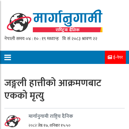
ई-पेपर
जङ्गली हात्तीको आक्रमणबाट
एकको मृत्यु
मार्गानुगामी राष्ट्रिय दैनिक
२०८२ जेष्ठ १७, शनिबार १५:५०