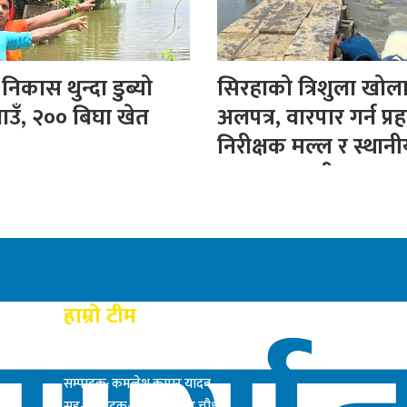
िकास थुन्दा डुब्यो
सिरहाको त्रिशुला खोल
ाउँ, २०० बिघा खेत
अलपत्र, वारपार गर्न प्रह
निरीक्षक मल्ल र स्थान
बनाए अस्थायी पुल
हाम्रो टीम
प्रकाशक: राम बाबु यादब
सम्पादक: कमलेश कुमार यादव
सह-सम्पादक: सत्य नारायण चौधरी