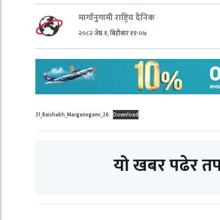
मार्गानुगामी राष्ट्रिय दैनिक
२०८२ जेष्ठ १, बिहीबार ११:०७
31_Baishakh_Marganugami_26
Download
यो खबर पढेर त