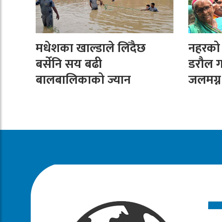
मधेशका खाल्डाले लिँदैछ
नहरको न
बर्सेनि सय बढी
डरौल ग
बालबालिकाको ज्यान
जलमग्न