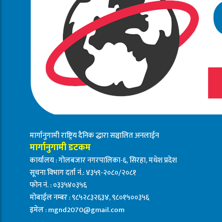
मार्गानुगामी राष्ट्रिय दैनिक द्धारा सञ्चालित अनलाईन
मार्गानुगामी डटकम
कार्यालय : गोलबजार नगरपालिका-६, सिरहा, मधेश प्रदेश
सूचना विभाग दर्ता नं.: ४३५९-२०८०/२०८१
फोन नं. : ०३३५४०३५६
मोबाईल नम्बर : ९८५२८३२६३४, ९८०१५००३५६
इमेल :
mgnd2070@gmail.com