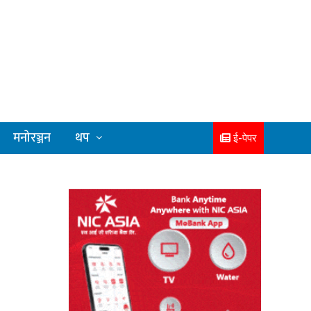
मनोरञ्जन
थप
ई-पेपर