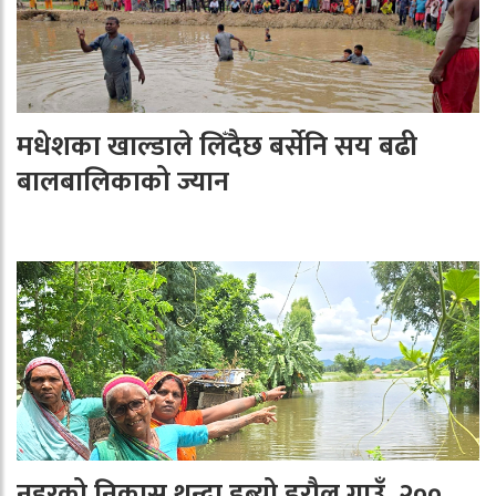
मधेशका खाल्डाले लिँदैछ बर्सेनि सय बढी
बालबालिकाको ज्यान
नहरको निकास थुन्दा डुब्यो डरौल गाउँ, २००