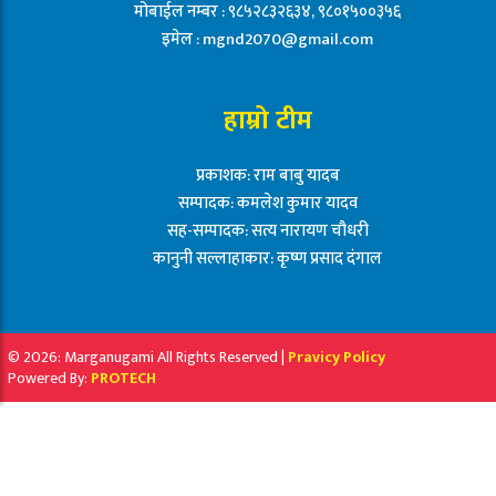
मोबाईल नम्बर : ९८५२८३२६३४, ९८०१५००३५६
इमेल :
mgnd2070@gmail.com
हाम्रो टीम
प्रकाशक: राम बाबु यादब
सम्पादक: कमलेश कुमार यादव
सह-सम्पादक: सत्य नारायण चौधरी
कानुनी सल्लाहाकार: कृष्ण प्रसाद दंगाल
© 2026: Marganugami All Rights Reserved |
Pravicy Policy
Powered By:
PROTECH