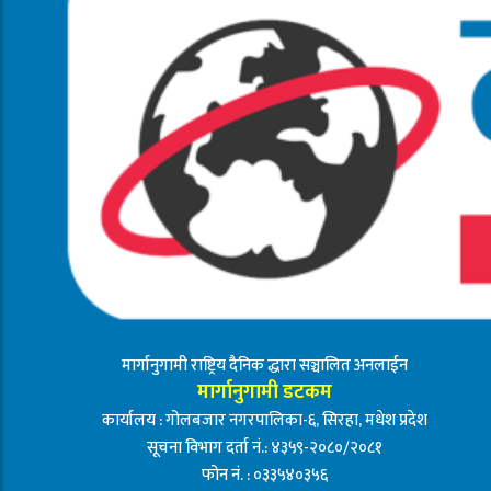
मार्गानुगामी राष्ट्रिय दैनिक द्धारा सञ्चालित अनलाईन
मार्गानुगामी डटकम
कार्यालय : गोलबजार नगरपालिका-६, सिरहा, मधेश प्रदेश
सूचना विभाग दर्ता नं.: ४३५९-२०८०/२०८१
फोन नं. : ०३३५४०३५६