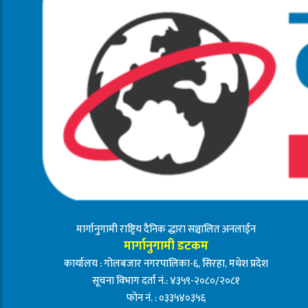
मार्गानुगामी राष्ट्रिय दैनिक द्धारा सञ्चालित अनलाईन
मार्गानुगामी डटकम
कार्यालय : गोलबजार नगरपालिका-६, सिरहा, मधेश प्रदेश
सूचना विभाग दर्ता नं.: ४३५९-२०८०/२०८१
फोन नं. : ०३३५४०३५६