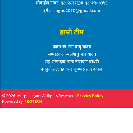
मोबाईल नम्बर : ९८५२८३२६३४, ९८०१५००३५६
इमेल :
mgnd2070@gmail.com
हाम्रो टीम
प्रकाशक: राम बाबु यादब
सम्पादक: कमलेश कुमार यादव
सह-सम्पादक: सत्य नारायण चौधरी
कानुनी सल्लाहाकार: कृष्ण प्रसाद दंगाल
© 2026: Marganugami All Rights Reserved |
Pravicy Policy
Powered By:
PROTECH