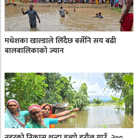
मधेशका खाल्डाले लिँदैछ बर्सेनि सय बढी
बालबालिकाको ज्यान
नहरको निकास थुन्दा डुब्यो डरौल गाउँ, २००