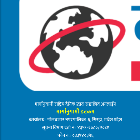
मार्गानुगामी राष्ट्रिय दैनिक द्धारा सञ्चालित अनलाईन
मार्गानुगामी डटकम
कार्यालय : गोलबजार नगरपालिका-६, सिरहा, मधेश प्रदेश
सूचना विभाग दर्ता नं.: ४३५९-२०८०/२०८१
फोन नं. : ०३३५४०३५६