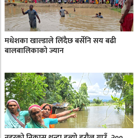
मधेशका खाल्डाले लिँदैछ बर्सेनि सय बढी
बालबालिकाको ज्यान
नहरको निकास थुन्दा डुब्यो डरौल गाउँ, २००