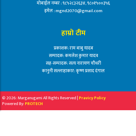
मोबाईल नम्बर : ९८५२८३२६३४, ९८०१५००३५६
इमेल :
mgnd2070@gmail.com
हाम्रो टीम
प्रकाशक: राम बाबु यादब
सम्पादक: कमलेश कुमार यादव
सह-सम्पादक: सत्य नारायण चौधरी
कानुनी सल्लाहाकार: कृष्ण प्रसाद दंगाल
© 2026: Marganugami All Rights Reserved |
Pravicy Policy
Powered By:
PROTECH