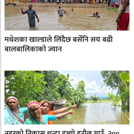
मधेशका खाल्डाले लिँदैछ बर्सेनि सय बढी
बालबालिकाको ज्यान
नहरको निकास थुन्दा डुब्यो डरौल गाउँ, २००