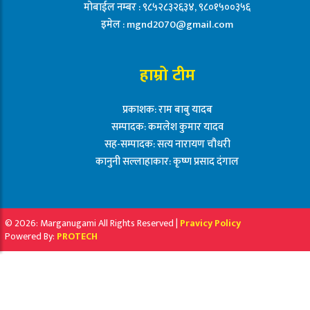
मोबाईल नम्बर : ९८५२८३२६३४, ९८०१५००३५६
इमेल :
mgnd2070@gmail.com
हाम्रो टीम
प्रकाशक: राम बाबु यादब
सम्पादक: कमलेश कुमार यादव
सह-सम्पादक: सत्य नारायण चौधरी
कानुनी सल्लाहाकार: कृष्ण प्रसाद दंगाल
© 2026: Marganugami All Rights Reserved |
Pravicy Policy
Powered By:
PROTECH