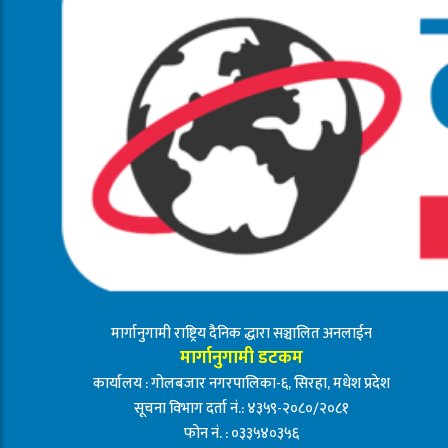
मार्गानुगामी राष्ट्रिय दैनिक द्धारा सञ्चालित अनलाईन
मार्गानुगामी डटकम
कार्यालय : गोलबजार नगरपालिका-६, सिरहा, मधेश प्रदेश
सूचना विभाग दर्ता नं.: ४३५९-२०८०/२०८१
फोन नं. : ०३३५४०३५६