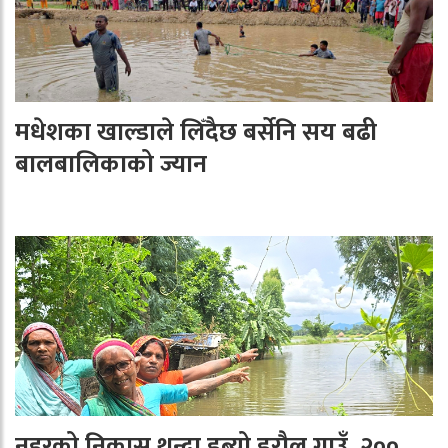
मधेशका खाल्डाले लिँदैछ बर्सेनि सय बढी
बालबालिकाको ज्यान
नहरको निकास थुन्दा डुब्यो डरौल गाउँ, २००