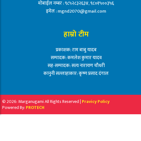
मोबाईल नम्बर : ९८५२८३२६३४, ९८०१५००३५६
इमेल :
mgnd2070@gmail.com
हाम्रो टीम
प्रकाशक: राम बाबु यादब
सम्पादक: कमलेश कुमार यादव
सह-सम्पादक: सत्य नारायण चौधरी
कानुनी सल्लाहाकार: कृष्ण प्रसाद दंगाल
© 2026: Marganugami All Rights Reserved |
Pravicy Policy
Powered By:
PROTECH