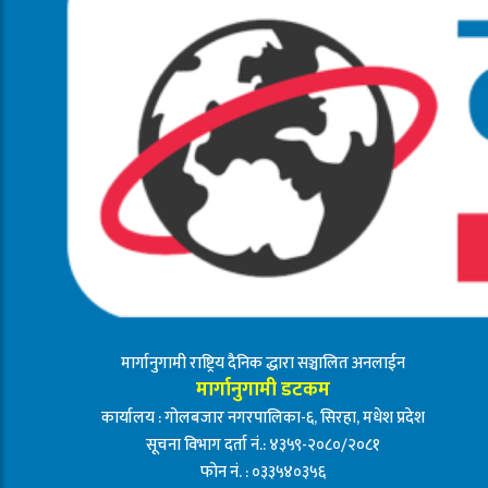
मार्गानुगामी राष्ट्रिय दैनिक द्धारा सञ्चालित अनलाईन
मार्गानुगामी डटकम
कार्यालय : गोलबजार नगरपालिका-६, सिरहा, मधेश प्रदेश
सूचना विभाग दर्ता नं.: ४३५९-२०८०/२०८१
फोन नं. : ०३३५४०३५६