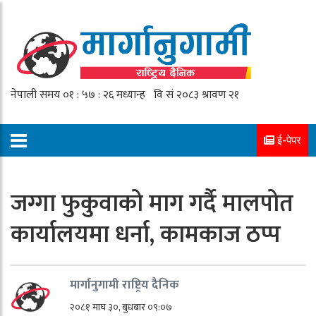
ई-पेपर
जग्गा फुकुवाको माग गर्दै मालपोत
कार्यालयमा धर्ना, कामकाज ठप्प
मार्गानुगामी राष्ट्रिय दैनिक
२०८१ माघ ३०, बुधबार ०९:०७