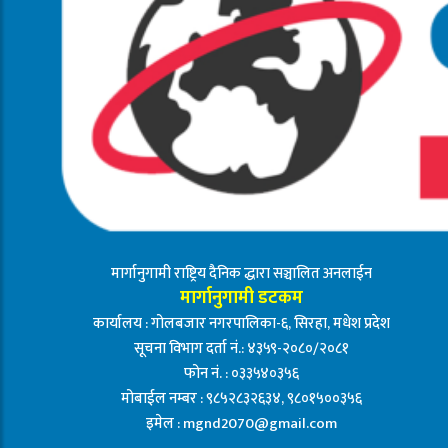
मार्गानुगामी राष्ट्रिय दैनिक द्धारा सञ्चालित अनलाईन
मार्गानुगामी डटकम
कार्यालय : गोलबजार नगरपालिका-६, सिरहा, मधेश प्रदेश
सूचना विभाग दर्ता नं.: ४३५९-२०८०/२०८१
फोन नं. : ०३३५४०३५६
मोबाईल नम्बर : ९८५२८३२६३४, ९८०१५००३५६
इमेल :
mgnd2070@gmail.com