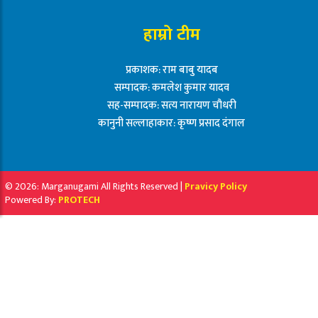
हाम्रो टीम
प्रकाशक: राम बाबु यादब
सम्पादक: कमलेश कुमार यादव
सह-सम्पादक: सत्य नारायण चौधरी
कानुनी सल्लाहाकार: कृष्ण प्रसाद दंगाल
© 2026: Marganugami All Rights Reserved |
Pravicy Policy
Powered By:
PROTECH