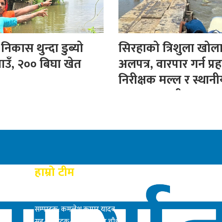
िकास थुन्दा डुब्यो
सिरहाको त्रिशुला खोल
ाउँ, २०० बिघा खेत
अलपत्र, वारपार गर्न प्रह
निरीक्षक मल्ल र स्थान
बनाए अस्थायी पुल
हाम्रो टीम
प्रकाशक: राम बाबु यादब
सम्पादक: कमलेश कुमार यादव
सह-सम्पादक: सत्य नारायण चौधरी