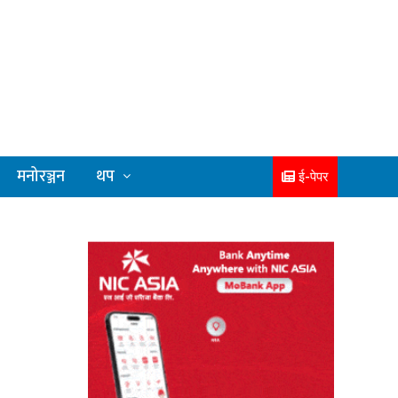
मनोरञ्जन
थप
ई-पेपर