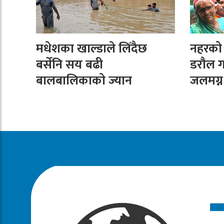
मधेशका खाल्डाले लिँदैछ
नहरको न
बर्सेनि सय बढी
डरौल ग
बालबालिकाको ज्यान
जलमग्न