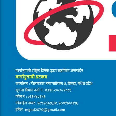
मार्गानुगामी राष्ट्रिय दैनिक द्धारा सञ्चालित अनलाईन
मार्गानुगामी डटकम
कार्यालय : गोलबजार नगरपालिका-६, सिरहा, मधेश प्रदेश
सूचना विभाग दर्ता नं.: ४३५९-२०८०/२०८१
फोन नं. : ०३३५४०३५६
मोबाईल नम्बर : ९८५२८३२६३४, ९८०१५००३५६
इमेल :
mgnd2070@gmail.com