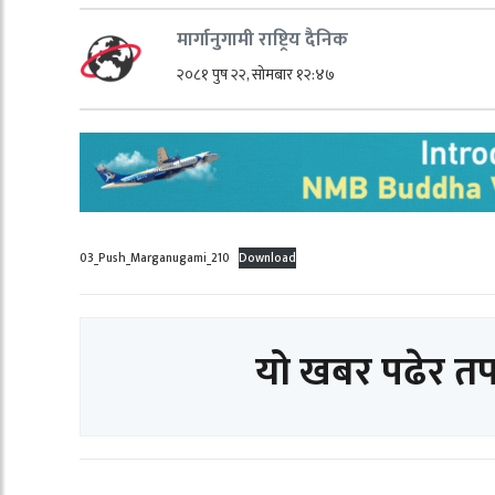
मार्गानुगामी राष्ट्रिय दैनिक
२०८१ पुष २२, सोमबार १२:४७
03_Push_Marganugami_210
Download
यो खबर पढेर त