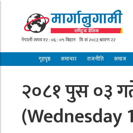
गृहपृष्ठ
समाचार
राजनीति
समाज
२०८१ पुस ०३ गत
(Wednesday 1