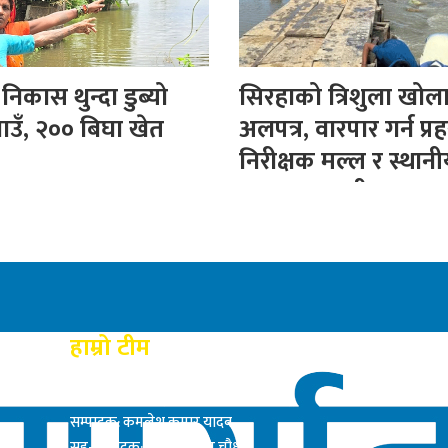
िकास थुन्दा डुब्यो
सिरहाको त्रिशुला खोल
ाउँ, २०० बिघा खेत
अलपत्र, वारपार गर्न प्रह
निरीक्षक मल्ल र स्थान
बनाए अस्थायी पुल
हाम्रो टीम
प्रकाशक: राम बाबु यादब
सम्पादक: कमलेश कुमार यादव
सह-सम्पादक: सत्य नारायण चौधरी