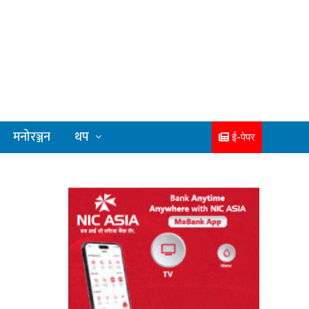
मनोरञ्जन
थप
ई-पेपर