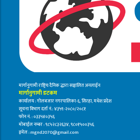
मार्गानुगामी राष्ट्रिय दैनिक द्धारा सञ्चालित अनलाईन
मार्गानुगामी डटकम
कार्यालय : गोलबजार नगरपालिका-६, सिरहा, मधेश प्रदेश
सूचना विभाग दर्ता नं.: ४३५९-२०८०/२०८१
फोन नं. : ०३३५४०३५६
मोबाईल नम्बर : ९८५२८३२६३४, ९८०१५००३५६
इमेल :
mgnd2070@gmail.com