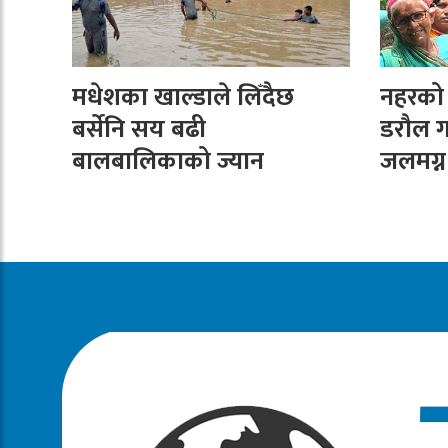
मधेशका खाल्डाले लिँदैछ
नहरको न
बर्सेनि सय बढी
डरौल ग
बालबालिकाको ज्यान
जलमग्न