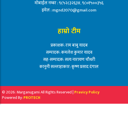
मोबाईल नम्बर : ९८५२८३२६३४, ९८०१५००३५६
इमेल :
mgnd2070@gmail.com
हाम्रो टीम
प्रकाशक: राम बाबु यादब
सम्पादक: कमलेश कुमार यादव
सह-सम्पादक: सत्य नारायण चौधरी
कानुनी सल्लाहाकार: कृष्ण प्रसाद दंगाल
© 2026: Marganugami All Rights Reserved |
Pravicy Policy
Powered By:
PROTECH