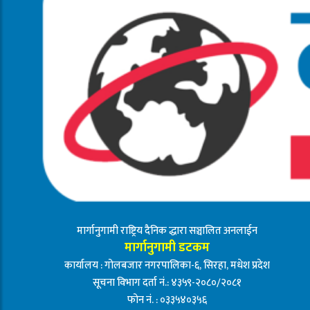
मार्गानुगामी राष्ट्रिय दैनिक द्धारा सञ्चालित अनलाईन
मार्गानुगामी डटकम
कार्यालय : गोलबजार नगरपालिका-६, सिरहा, मधेश प्रदेश
सूचना विभाग दर्ता नं.: ४३५९-२०८०/२०८१
फोन नं. : ०३३५४०३५६