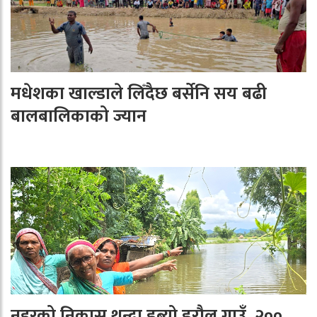
मधेशका खाल्डाले लिँदैछ बर्सेनि सय बढी
बालबालिकाको ज्यान
नहरको निकास थुन्दा डुब्यो डरौल गाउँ, २००