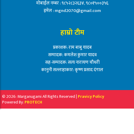
मोबाईल नम्बर : ९८५२८३२६३४, ९८०१५००३५६
इमेल :
mgnd2070@gmail.com
हाम्रो टीम
प्रकाशक: राम बाबु यादब
सम्पादक: कमलेश कुमार यादव
सह-सम्पादक: सत्य नारायण चौधरी
कानुनी सल्लाहाकार: कृष्ण प्रसाद दंगाल
© 2026: Marganugami All Rights Reserved |
Pravicy Policy
Powered By:
PROTECH