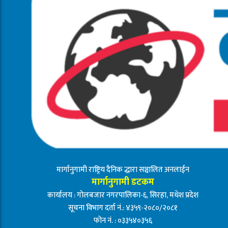
मार्गानुगामी राष्ट्रिय दैनिक द्धारा सञ्चालित अनलाईन
मार्गानुगामी डटकम
कार्यालय : गोलबजार नगरपालिका-६, सिरहा, मधेश प्रदेश
सूचना विभाग दर्ता नं.: ४३५९-२०८०/२०८१
फोन नं. : ०३३५४०३५६