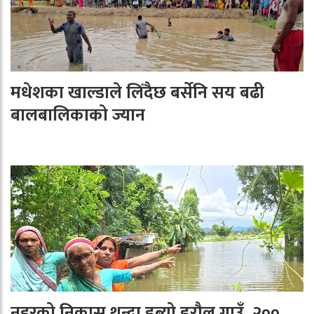
मधेशका खाल्डाले लिँदैछ बर्सेनि सय बढी
बालबालिकाको ज्यान
नहरको निकास थुन्दा डुब्यो डरौल गाउँ, २००