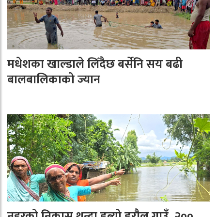
मधेशका खाल्डाले लिँदैछ बर्सेनि सय बढी
बालबालिकाको ज्यान
नहरको निकास थुन्दा डुब्यो डरौल गाउँ, २००