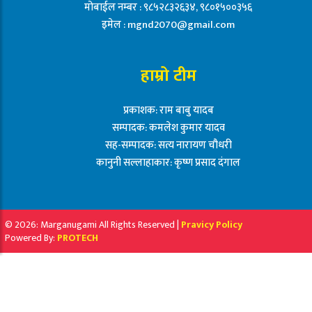
मोबाईल नम्बर : ९८५२८३२६३४, ९८०१५००३५६
इमेल :
mgnd2070@gmail.com
हाम्रो टीम
प्रकाशक: राम बाबु यादब
सम्पादक: कमलेश कुमार यादव
सह-सम्पादक: सत्य नारायण चौधरी
कानुनी सल्लाहाकार: कृष्ण प्रसाद दंगाल
© 2026: Marganugami All Rights Reserved |
Pravicy Policy
Powered By:
PROTECH