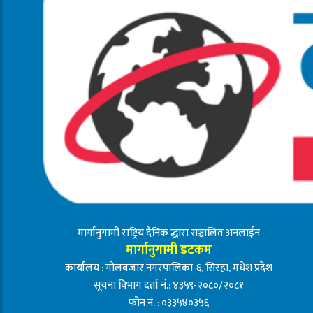
मार्गानुगामी राष्ट्रिय दैनिक द्धारा सञ्चालित अनलाईन
मार्गानुगामी डटकम
कार्यालय : गोलबजार नगरपालिका-६, सिरहा, मधेश प्रदेश
सूचना विभाग दर्ता नं.: ४३५९-२०८०/२०८१
फोन नं. : ०३३५४०३५६