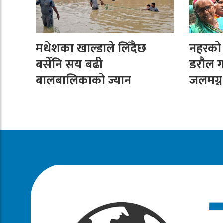
मधेशका खाल्डाले लिँदैछ
नहरको न
बर्सेनि सय बढी
डरौल ग
बालबालिकाको ज्यान
जलमग्न