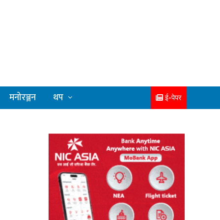
मनोरञ्जन
थप
ई-पेपर