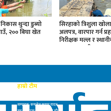
िकास थुन्दा डुब्यो
सिरहाको त्रिशुला खोल
ाउँ, २०० बिघा खेत
अलपत्र, वारपार गर्न प्रह
निरीक्षक मल्ल र स्थान
बनाए अस्थायी पुल
हाम्रो टीम
प्रकाशक: राम बाबु यादब
सम्पादक: कमलेश कुमार यादव
सह-सम्पादक: सत्य नारायण चौधरी