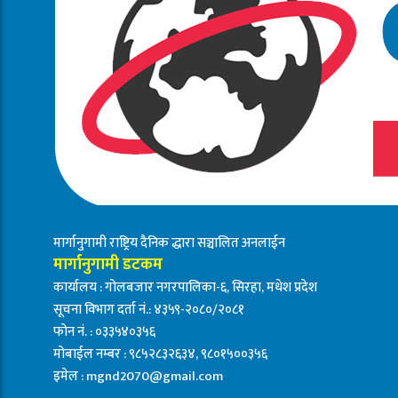
मार्गानुगामी राष्ट्रिय दैनिक द्धारा सञ्चालित अनलाईन
मार्गानुगामी डटकम
कार्यालय : गोलबजार नगरपालिका-६, सिरहा, मधेश प्रदेश
सूचना विभाग दर्ता नं.: ४३५९-२०८०/२०८१
फोन नं. : ०३३५४०३५६
मोबाईल नम्बर : ९८५२८३२६३४, ९८०१५००३५६
इमेल :
mgnd2070@gmail.com