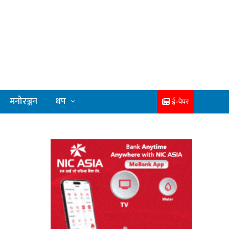
मनोरञ्जन
थप
ई-पेपर