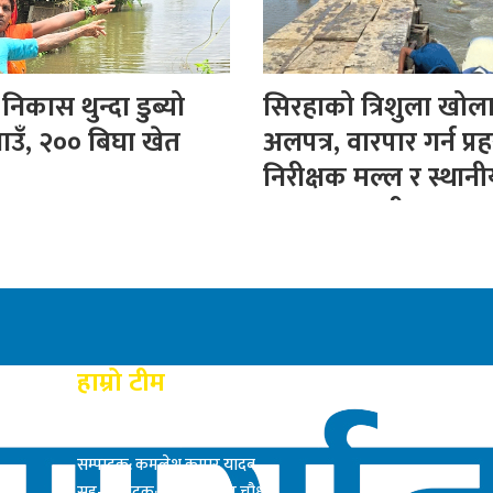
िकास थुन्दा डुब्यो
सिरहाको त्रिशुला खोल
ाउँ, २०० बिघा खेत
अलपत्र, वारपार गर्न प्रह
निरीक्षक मल्ल र स्थान
बनाए अस्थायी पुल
हाम्रो टीम
प्रकाशक: राम बाबु यादब
सम्पादक: कमलेश कुमार यादव
सह-सम्पादक: सत्य नारायण चौधरी