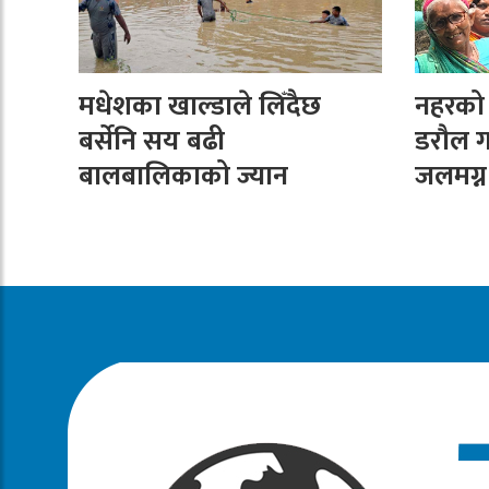
मधेशका खाल्डाले लिँदैछ
नहरको न
बर्सेनि सय बढी
डरौल ग
बालबालिकाको ज्यान
जलमग्न