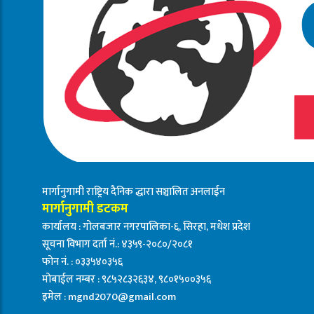
मार्गानुगामी राष्ट्रिय दैनिक द्धारा सञ्चालित अनलाईन
मार्गानुगामी डटकम
कार्यालय : गोलबजार नगरपालिका-६, सिरहा, मधेश प्रदेश
सूचना विभाग दर्ता नं.: ४३५९-२०८०/२०८१
फोन नं. : ०३३५४०३५६
मोबाईल नम्बर : ९८५२८३२६३४, ९८०१५००३५६
इमेल :
mgnd2070@gmail.com