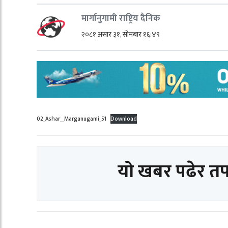
मार्गानुगामी राष्ट्रिय दैनिक
२०८१ असार ३१, सोमबार १६:४९
02_Ashar__Marganugami_51
Download
यो खबर पढेर त