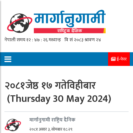
ई-पेपर
२०८१जेष्ठ १७ गतेविहीबार
(Thursday 30 May 2024)
मार्गानुगामी राष्ट्रिय दैनिक
२०८१ असार ३, सोमबार १८:२९