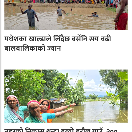
मधेशका खाल्डाले लिँदैछ बर्सेनि सय बढी
बालबालिकाको ज्यान
नहरको निकास थुन्दा डुब्यो डरौल गाउँ, २००