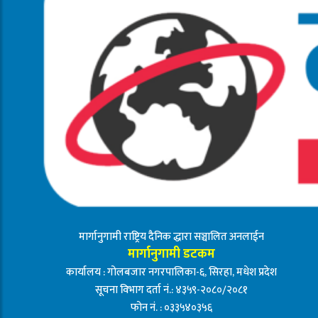
मार्गानुगामी राष्ट्रिय दैनिक द्धारा सञ्चालित अनलाईन
मार्गानुगामी डटकम
कार्यालय : गोलबजार नगरपालिका-६, सिरहा, मधेश प्रदेश
सूचना विभाग दर्ता नं.: ४३५९-२०८०/२०८१
फोन नं. : ०३३५४०३५६