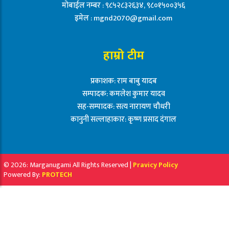
मोबाईल नम्बर : ९८५२८३२६३४, ९८०१५००३५६
इमेल :
mgnd2070@gmail.com
हाम्रो टीम
प्रकाशक: राम बाबु यादब
सम्पादक: कमलेश कुमार यादव
सह-सम्पादक: सत्य नारायण चौधरी
कानुनी सल्लाहाकार: कृष्ण प्रसाद दंगाल
© 2026: Marganugami All Rights Reserved |
Pravicy Policy
Powered By:
PROTECH