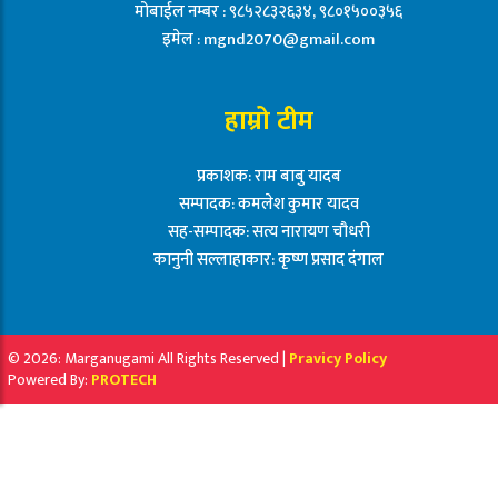
मोबाईल नम्बर : ९८५२८३२६३४, ९८०१५००३५६
इमेल :
mgnd2070@gmail.com
हाम्रो टीम
प्रकाशक: राम बाबु यादब
सम्पादक: कमलेश कुमार यादव
सह-सम्पादक: सत्य नारायण चौधरी
कानुनी सल्लाहाकार: कृष्ण प्रसाद दंगाल
© 2026: Marganugami All Rights Reserved |
Pravicy Policy
Powered By:
PROTECH