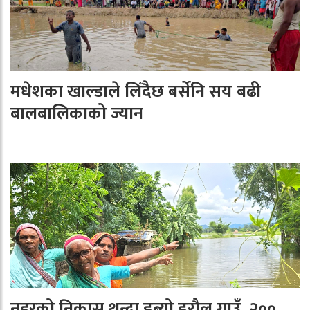
मधेशका खाल्डाले लिँदैछ बर्सेनि सय बढी
बालबालिकाको ज्यान
नहरको निकास थुन्दा डुब्यो डरौल गाउँ, २००