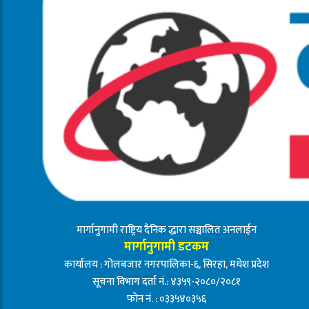
मार्गानुगामी राष्ट्रिय दैनिक द्धारा सञ्चालित अनलाईन
मार्गानुगामी डटकम
कार्यालय : गोलबजार नगरपालिका-६, सिरहा, मधेश प्रदेश
सूचना विभाग दर्ता नं.: ४३५९-२०८०/२०८१
फोन नं. : ०३३५४०३५६