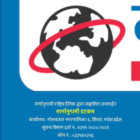
मार्गानुगामी राष्ट्रिय दैनिक द्धारा सञ्चालित अनलाईन
मार्गानुगामी डटकम
कार्यालय : गोलबजार नगरपालिका-६, सिरहा, मधेश प्रदेश
सूचना विभाग दर्ता नं.: ४३५९-२०८०/२०८१
फोन नं. : ०३३५४०३५६