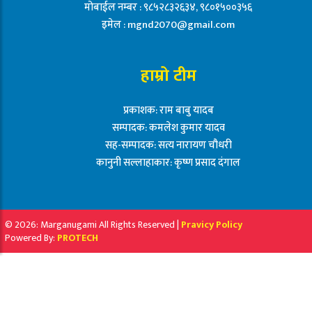
मोबाईल नम्बर : ९८५२८३२६३४, ९८०१५००३५६
इमेल :
mgnd2070@gmail.com
हाम्रो टीम
प्रकाशक: राम बाबु यादब
सम्पादक: कमलेश कुमार यादव
सह-सम्पादक: सत्य नारायण चौधरी
कानुनी सल्लाहाकार: कृष्ण प्रसाद दंगाल
© 2026: Marganugami All Rights Reserved |
Pravicy Policy
Powered By:
PROTECH