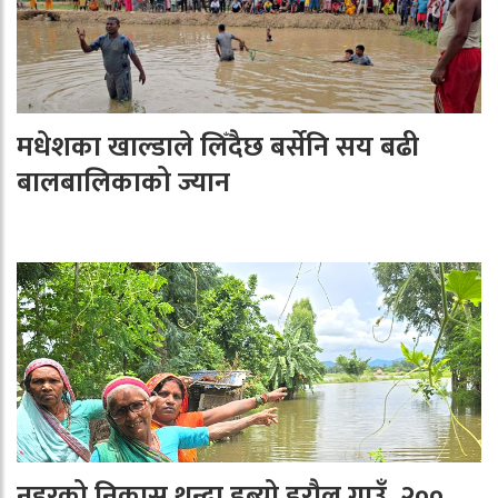
मधेशका खाल्डाले लिँदैछ बर्सेनि सय बढी
बालबालिकाको ज्यान
नहरको निकास थुन्दा डुब्यो डरौल गाउँ, २००