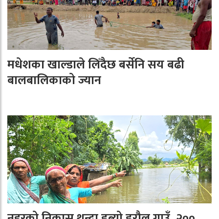
मधेशका खाल्डाले लिँदैछ बर्सेनि सय बढी
बालबालिकाको ज्यान
नहरको निकास थुन्दा डुब्यो डरौल गाउँ, २००