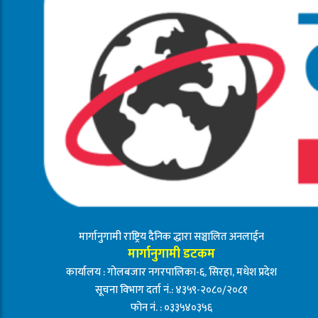
मार्गानुगामी राष्ट्रिय दैनिक द्धारा सञ्चालित अनलाईन
मार्गानुगामी डटकम
कार्यालय : गोलबजार नगरपालिका-६, सिरहा, मधेश प्रदेश
सूचना विभाग दर्ता नं.: ४३५९-२०८०/२०८१
फोन नं. : ०३३५४०३५६