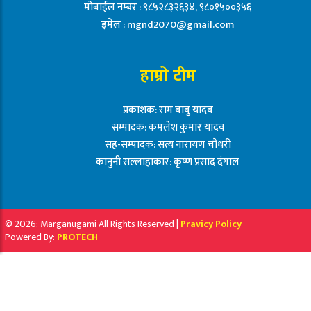
मोबाईल नम्बर : ९८५२८३२६३४, ९८०१५००३५६
इमेल :
mgnd2070@gmail.com
हाम्रो टीम
प्रकाशक: राम बाबु यादब
सम्पादक: कमलेश कुमार यादव
सह-सम्पादक: सत्य नारायण चौधरी
कानुनी सल्लाहाकार: कृष्ण प्रसाद दंगाल
© 2026: Marganugami All Rights Reserved |
Pravicy Policy
Powered By:
PROTECH