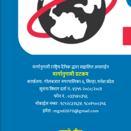
मार्गानुगामी राष्ट्रिय दैनिक द्धारा सञ्चालित अनलाईन
मार्गानुगामी डटकम
कार्यालय : गोलबजार नगरपालिका-६, सिरहा, मधेश प्रदेश
सूचना विभाग दर्ता नं.: ४३५९-२०८०/२०८१
फोन नं. : ०३३५४०३५६
मोबाईल नम्बर : ९८५२८३२६३४, ९८०१५००३५६
इमेल :
mgnd2070@gmail.com