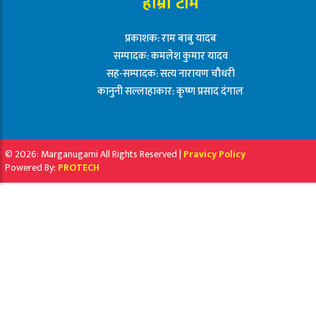
हाम्रो टीम
प्रकाशक: राम बाबु यादब
सम्पादक: कमलेश कुमार यादव
सह-सम्पादक: सत्य नारायण चौधरी
कानुनी सल्लाहाकार: कृष्ण प्रसाद दंगाल
© 2026: Marganugami All Rights Reserved |
Pravicy Policy
Powered By:
PROTECH