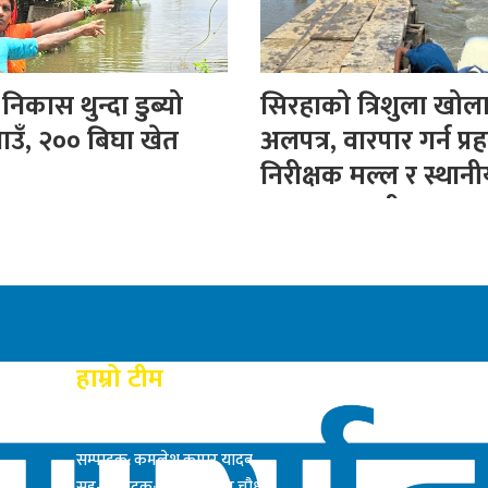
िकास थुन्दा डुब्यो
सिरहाको त्रिशुला खोल
ाउँ, २०० बिघा खेत
अलपत्र, वारपार गर्न प्रह
निरीक्षक मल्ल र स्थान
बनाए अस्थायी पुल
हाम्रो टीम
प्रकाशक: राम बाबु यादब
सम्पादक: कमलेश कुमार यादव
सह-सम्पादक: सत्य नारायण चौधरी