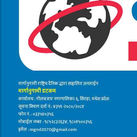
मार्गानुगामी राष्ट्रिय दैनिक द्धारा सञ्चालित अनलाईन
मार्गानुगामी डटकम
कार्यालय : गोलबजार नगरपालिका-६, सिरहा, मधेश प्रदेश
सूचना विभाग दर्ता नं.: ४३५९-२०८०/२०८१
फोन नं. : ०३३५४०३५६
मोबाईल नम्बर : ९८५२८३२६३४, ९८०१५००३५६
इमेल :
mgnd2070@gmail.com