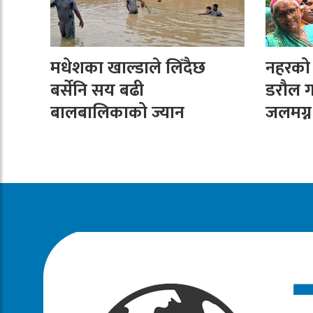
मधेशका खाल्डाले लिँदैछ
नहरको न
बर्सेनि सय बढी
डरौल ग
बालबालिकाको ज्यान
जलमग्न