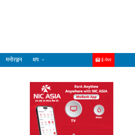
मनोरञ्जन
थप
ई-पेपर