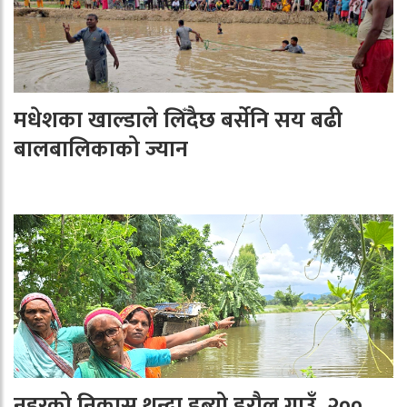
मधेशका खाल्डाले लिँदैछ बर्सेनि सय बढी
बालबालिकाको ज्यान
नहरको निकास थुन्दा डुब्यो डरौल गाउँ, २००