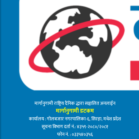
मार्गानुगामी राष्ट्रिय दैनिक द्धारा सञ्चालित अनलाईन
मार्गानुगामी डटकम
कार्यालय : गोलबजार नगरपालिका-६, सिरहा, मधेश प्रदेश
सूचना विभाग दर्ता नं.: ४३५९-२०८०/२०८१
फोन नं. : ०३३५४०३५६