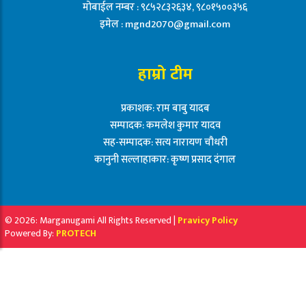
मोबाईल नम्बर : ९८५२८३२६३४, ९८०१५००३५६
इमेल :
mgnd2070@gmail.com
हाम्रो टीम
प्रकाशक: राम बाबु यादब
सम्पादक: कमलेश कुमार यादव
सह-सम्पादक: सत्य नारायण चौधरी
कानुनी सल्लाहाकार: कृष्ण प्रसाद दंगाल
© 2026: Marganugami All Rights Reserved |
Pravicy Policy
Powered By:
PROTECH