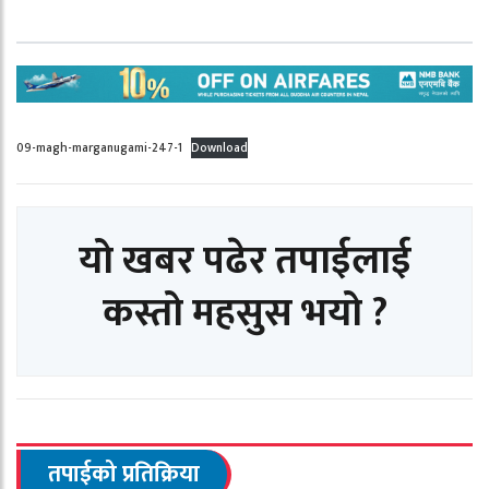
09-magh-marganugami-247-1
Download
यो खबर पढेर तपाईलाई
कस्तो महसुस भयो ?
तपाईको प्रतिक्रिया