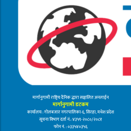
मार्गानुगामी राष्ट्रिय दैनिक द्धारा सञ्चालित अनलाईन
मार्गानुगामी डटकम
कार्यालय : गोलबजार नगरपालिका-६, सिरहा, मधेश प्रदेश
सूचना विभाग दर्ता नं.: ४३५९-२०८०/२०८१
फोन नं. : ०३३५४०३५६