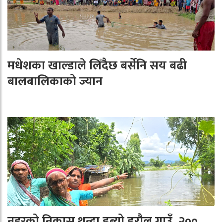
मधेशका खाल्डाले लिँदैछ बर्सेनि सय बढी
बालबालिकाको ज्यान
नहरको निकास थुन्दा डुब्यो डरौल गाउँ, २००