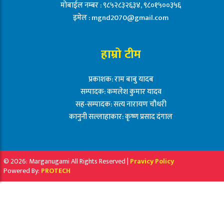
मोबाईल नम्बर : ९८५२८३२६३४, ९८०१५००३५६
इमेल :
mgnd2070@gmail.com
हाम्रो टीम
प्रकाशक: राम बाबु यादब
सम्पादक: कमलेश कुमार यादव
सह-सम्पादक: सत्य नारायण चौधरी
कानुनी सल्लाहाकार: कृष्ण प्रसाद दंगाल
© 2026: Marganugami All Rights Reserved |
Pravicy Policy
Powered By:
PROTECH