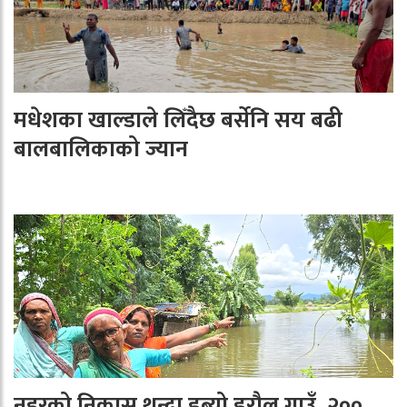
मधेशका खाल्डाले लिँदैछ बर्सेनि सय बढी
बालबालिकाको ज्यान
नहरको निकास थुन्दा डुब्यो डरौल गाउँ, २००