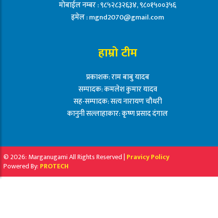
मोबाईल नम्बर : ९८५२८३२६३४, ९८०१५००३५६
इमेल :
mgnd2070@gmail.com
हाम्रो टीम
प्रकाशक: राम बाबु यादब
सम्पादक: कमलेश कुमार यादव
सह-सम्पादक: सत्य नारायण चौधरी
कानुनी सल्लाहाकार: कृष्ण प्रसाद दंगाल
© 2026: Marganugami All Rights Reserved |
Pravicy Policy
Powered By:
PROTECH