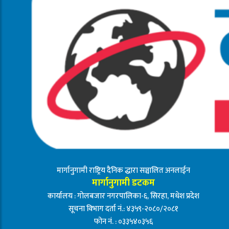
मार्गानुगामी राष्ट्रिय दैनिक द्धारा सञ्चालित अनलाईन
मार्गानुगामी डटकम
कार्यालय : गोलबजार नगरपालिका-६, सिरहा, मधेश प्रदेश
सूचना विभाग दर्ता नं.: ४३५९-२०८०/२०८१
फोन नं. : ०३३५४०३५६