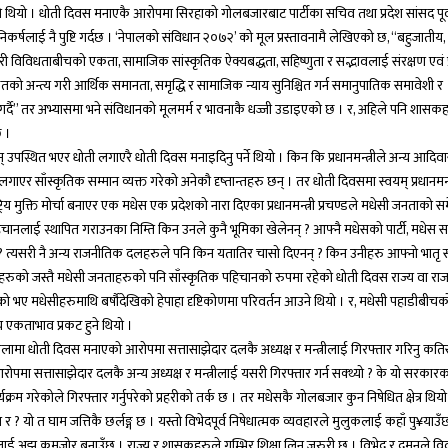
थियो । धोती दिवस मनाएकै आरोपमा सिरहाको गोलबजारबाट पार्टीका सचिव तथा प्रदेश सांसद पूर्वमन
र्षलाई नै पुष्टि गर्दछ । ‘नेपालको संविधान २०७२’ को मूल प्रस्तावनामै लेखिएको छ, “बहुजातीय,
 विविधताबीचको एकता, सामाजिक सांस्कृतिक ऐक्यबद्धता, सहिष्णुता र सद्भावलाई संरक्षण एवं प्रवर
वाछूतको अन्त्य गरी आर्थिक समानता, समृद्धि र सामाजिक न्याय सुनिश्चित गर्न समानुपातिक समावेशी र
र्दै” तर अभ्यासमा भने संविधानको मूलमर्म र भावनाकै धज्जी उडाइएको छ । र, अहिले पनि शासक
छ ।
यम् उपस्थित भएर धोती लगाएरै धोती दिवस मनाइदिनु पर्ने थियो । किन कि प्रधानमन्त्रीले अन्य आदि
 साँस्कृतिक सम्मान व्यक्त गरेको अनेकौ दृष्तान्तहरु छन् । तर धोती दिवसमा स्वयम् प्रधानमन्त्
य मुक्ति मोर्चा बनाएर एक मधेस एक प्रदेशको नारा दिएका प्रधानमन्त्री प्रचण्डले मधेसी जनताको
चानलाई स्थापित गराउनका निम्ति किन उनले कुनै भूमिका खेलेनन् ? आफ्नै मधेसको पार्टी, मधेस सम
् ? त्यसरी नै अन्य राजनीतिक दलहरुले पनि किन यतातिर चासो दिएनन् ? किन उनीहरु आफ्नो भातृ
तिहरुको जस्तै मधेसी जनताहरुको पनि साँस्कृतिक पहिचानको रुपमा रहेको धोती दिवस राज्य वा र
 भए मधेसीहरुमाथि बर्षौदेखिको हेपाहा दृष्टिकोणमा परिवर्तन आउने थियो । र, मधेसी पहाडीबीच
िय एकताभाव प्रकट हुने थियो ।
पालामा धोती दिवस मनाएको आरोपमा सत्तासाझेदार दलकै अध्यक्ष र मन्त्रीलाई गिरफ्तार गरिनु क
मा सत्तासाझेदार दलकै अन्य अध्यक्ष र मन्त्रीलाई यसरी गिरफ्तार गर्न सक्थ्यो ? के यो सरकारका
ार्यक्रम गरेकोले गिरफ्तार गर्नुपरेको प्रहरीको तर्क छ । तर मधेसकै गोलबजार कुन निषेधित क्षेत्र थिय
 ? यो त घाम जत्तिकै छर्लङ्ग छ । यस्तो विभेदपूर्व निषेधात्मक व्यवहारले मुलुकलाई कहाँ पु¥याउँछ
झ कमजोर बनाउँछ । राज्य र शासकहरुले गम्भिर शिक्षा लिन जरुरी छ । विभेद र दमनले विद्रोह