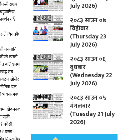
July 2026)
्त्री सञ्जय
 बहुभाषिक,
२०८३ साउन ०७
्धन गर्दै;
विहीबार
हरुले विगतकै
(Thursday 23
July 2026)
वासी जनजाति
रीको त्यस्तो
२०८३ साउन ०६
 समेत बलिदानमा
बुधबार
्बद्ध संघ
(Wednesday 22
 संगठन खोलेर
July 2026)
ाजनीतिक दल,
को भावनात्मक
२०८३ साउन ०५
मंगलबार
तिसम्म खेदजनक
(Tuesday 21 July
 प्रहरी
2026)
ो ? मधेसी
 ? यस्ता
 निम्त्याउँछ