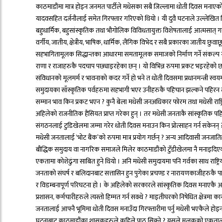
काठमाडौंमा मात्र होइन जनमत पार्टीले मधेसका सबै जिल्लामा धोती दिवस मनाएको 
यादवसहित दर्जनौलाई समेत गिरफ्तार गरिएको थियो । यी दुवै घटनाले उल्लेखित निक
बहुधार्मिक, बहुसांस्कृतिक तथा भौगोलिक विविधतायुक्त विशेषतालाई आत्मसात् गरी
वर्गीय, जातीय, क्षेत्रीय, भाषिक, धार्मिक, लैंगिक विभेद र सबै प्रकारका जातीय छु
सहभागितामूलक सिद्धान्तका आधारमा समतामूलक समाजको निर्माण गर्ने संकल्प ग
राणा र राजाहरुकै पदचाप पछ्याइरहेका छन् । यो विभिन्न रुपमा प्रकट भइरहेको 
संविधानको मूलमर्म र भावनाको कदर गर्ने हो भने त धोती दिवसमा प्रधानमन्त्री स्व
समुदायका साँस्कृतिक पर्वहरुमा सहभागी भएर उनीहरुकै पहिचान झल्कने पहिरन लगाएर
सम्मान भाव किन प्रकट भएन ? कुनै बेला मधेसी जनअधिकार फोरम तथा मधेसी राष्ट्रि
अहिलेको राजनीतिक हैसियत प्राप्त गरेका हुन् । तर मधेसी जनताकै सांस्कृतिक पहि
संगठनलाई टुडिखेलमा जम्मा गरेर धोती दिवस मनाउन किन प्रोत्साहन गर्न सकेनन
मधेसी जनतालाई ‘भोट बैंक’को रुपमा मात्र प्रयोग गर्छन् ? अन्य आदिवासी जनजा
बौद्धिक समुदाय वा नागरिक समाजले मिलेर काठमाडौंको टुँडीखेलमा नै मनाइदिएको
एकतामा कोशेढुंगा साबित हुने थियो । अनि मधेसी समुदायमा पनि गर्वका साथ राष्ट्र
जनताको संघर्ष र बलिदानबाट सत्तासिन हुन पुगेका प्रचण्ड र नारायणकाजीहरुकै 
र विडम्बनापूर्ण परिघटना हो । के अहिलेको सरकारले सांस्कृतिक दिवस मनाएकै आरोप
प्रशासन, कर्मचारीहरुले त्यस्तो हिम्मत गर्न सक्थे ? माइतीघरको निषेधित क्षेत्रमा क
जनतालाई आफ्नै भूमिमा धोती दिवस मनाउँदा गिरफ्तारीमा पर्नु मधेसी भएकैले होइन र
घटनाबाट काठमाडौंका शासकहरुले कहिले पाठ सिक्ने ? यसले मुलुकको एकतालाई अ