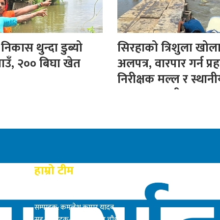
िकास थुन्दा डुब्यो
सिरहाको त्रिशुला खोल
ाउँ, २०० बिघा खेत
अलपत्र, वारपार गर्न प्रह
निरीक्षक मल्ल र स्थान
बनाए अस्थायी पुल
हाम्रो टीम
प्रकाशक: राम बाबु यादब
सम्पादक: कमलेश कुमार यादव
सह-सम्पादक: सत्य नारायण चौधरी