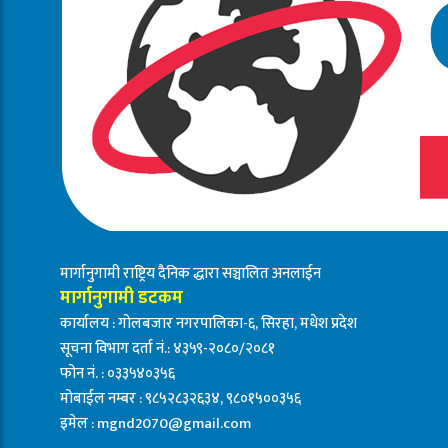
मार्गानुगामी राष्ट्रिय दैनिक द्धारा सञ्चालित अनलाईन
मार्गानुगामी डटकम
कार्यालय : गोलबजार नगरपालिका-६, सिरहा, मधेश प्रदेश
सूचना विभाग दर्ता नं.: ४३५९-२०८०/२०८१
फोन नं. : ०३३५४०३५६
मोबाईल नम्बर : ९८५२८३२६३४, ९८०१५००३५६
इमेल :
mgnd2070@gmail.com