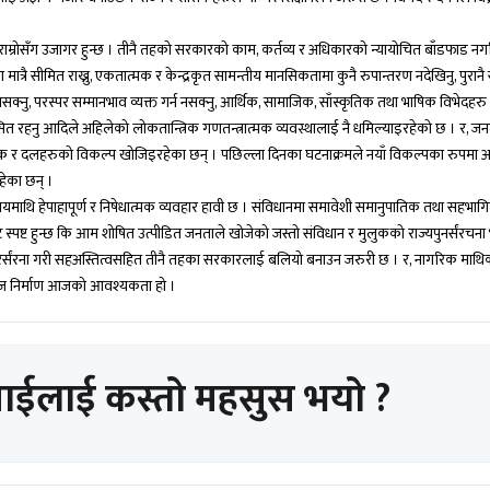
रोसँग उजागर हुन्छ । तीनै तहको सरकारको काम, कर्तव्य र अधिकारको न्यायोचित बाँडफाड नगर
त्रै सीमित राख्नु, एकतात्मक र केन्द्रकृत सामन्तीय मानसिकतामा कुनै रुपान्तरण नदेखिनु, पुरानै 
न नसक्नु, परस्पर सम्मानभाव व्यक्त गर्न नसक्नु, आर्थिक, सामाजिक, साँस्कृतिक तथा भाषिक विभेदहर
रसित रहनु आदिले अहिलेको लोकतान्त्रिक गणतन्त्रात्मक व्यवस्थालाई नै धमिल्याइरहेको छ । र, 
ासक र दलहरुको विकल्प खोजिइरहेका छन् । पछिल्ला दिनका घटनाक्रमले नयाँ विकल्पका रुपमा 
ेका छन् ।
दायमाथि हेपाहापूर्ण र निषेधात्मक व्यवहार हावी छ । संविधानमा समावेशी समानुपातिक तथा सहभा
 स्पष्ट हुन्छ कि आम शोषित उत्पीडित जनताले खोजेको जस्तो संविधान र मुलुकको राज्यपुनर्संरचन
नरर्संरना गरी सहअस्तित्वसहित तीनै तहका सरकारलाई बलियो बनाउन जरुरी छ । र, नागरिक माथि
माज निर्माण आजको आवश्यकता हो ।
पाईलाई कस्तो महसुस भयो ?