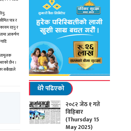
िनु,
सीमित पात्र र
ु कायम रहनु र
जनतामा आकर्षण
अगाडि
गितामूलक
ा भएको छैन ।
का सबैखाले
धेरै पढिएको
२०८२ जेठ १ गते
विहिबार
(Thursday 15
May 2025)