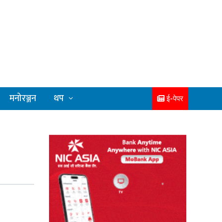
मनोरञ्जन
थप
ई-पेपर