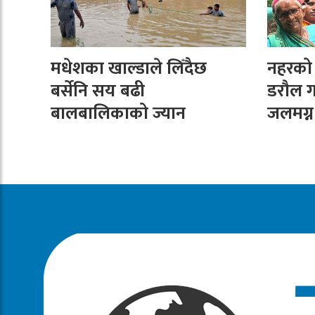
मधेशका खाल्डाले लिँदैछ
नहरको न
बर्सेनि सय बढी
डरौल ग
बालबालिकाको ज्यान
जलमग्न