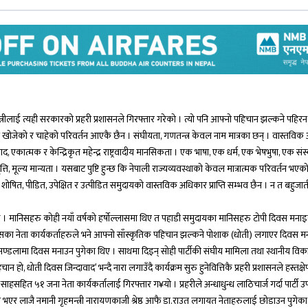
रीलाई त्यही सरकारको प्रहरी प्रशासनले गिरफ्तार गरेको । त्यो पनि आफ्नो पहिचान झल्कने पहिर
खोजेको र चाहेको परिवर्तन आएकै छैन । संघीयता, गणतन्त्र केवल नाम मात्रका छन् । वास्तविक अ
कात्मक र केन्द्रिकृत महेन्द्र राष्ट्रवादीय मानसिकता । एक भाषा, एक धर्म, एक भेषभुषा, एक संस्
्ति, मूल्य मान्यता । यसबाट पुष्टि हुन्छ कि नेपाली राज्यव्यवस्थाको केवल मात्रात्मक परिवर्तन भए
ोषित, पीडित, उपेक्षित र उत्पीडित समुदायको वास्तविक अधिकार प्राप्ति सम्भव छैन । न त बहुजात
न पर्दछ । मानिसहरु कोही नयाँ वर्षको हर्षोल्लासमा थिए त पहाडी समुदायका मानिसहरु टोपी दिवस मना
र त्यसका नेता कार्यकर्ताहरुले भने आफ्नो साँस्कृतिक पहिचान झल्कने पोशाक (धोती) लगाएर दिवस म
र मण्डलामा दिवस मनाउन पुगेका थिए । साथमा दिइन् सोही पार्टीकी संघीय मामिला तथा स्थानीय विकास
िचान हो, धोती दिवस जिन्दावाद’ भन्दै नारा लगाउँदै कार्यक्रम सुरु हुनेवित्तिकै प्रहरी प्रशासनले हस्तक्ष
साहसहित ५१ जना नेता कार्यकर्तालाई गिरफ्तार ग¥यो । प्रहरीले अन्धाधुन्ध लाठिचार्ज गर्दा पार्टी उ
एर लाजै नमानी गृहमन्त्री नारायणकाजी श्रेष्ठ आफै डा.राउत लगायत नेताहरुलाई छोडाउन पुगेका