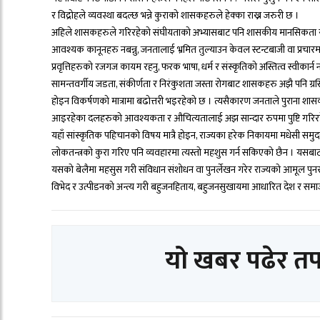
र विद्रोहले व्यवस्था बदल्छ भन्ने कुराको शासकहरुले हेक्का राख्न जरुरी छ ।
अहिले शासकहरुले गरिरहेको संघीयताको अभ्यासबाट पनि शासकीय मानसिकता राम्
आवश्यक कानूनहरु नबन्नु, जनतालाई भ्रमित तुल्याउन केवल स्टन्टबाजी वा प्रचारमा मा
प्रवृत्तिहरुको रजगज कायम रहनु, फरक भाषा, धर्म र संस्कृतिको अस्तित्व स्वीकार्
सामन्तवर्गीय जडता, संकीर्णता र निरंकुशता जस्ता रोगबाट शासकहरु अझै पनि ग्
होइन विकर्षणको मात्रामा बढोत्तरी भइरहेको छ । त्यसैकारण जनताले पुराना श
आइरहेका दलहरुको आवश्यकता र औचित्यतालाई अझ सान्दार रुपमा पुष्टि गरिरह
यहाँ सांस्कृतिक पहिचानको विषय मात्रै होइन, राज्यका हरेक निकायमा मधेसी समु
लोकतन्त्रको कुरा गरिए पनि व्यवहारमा त्यस्तो महशुस गर्न सकिएको छैन । यसबाट
यसको बेलैमा महसुस गरी संविधान संशोधन वा पुनर्लेखन गरेर राज्यको आमूल पु
विभेद र उत्पीडनको अन्त्य गरी बहुजनहिताय, बहुजनसुखायमा आधारित देश र स
यो खबर पढेर त