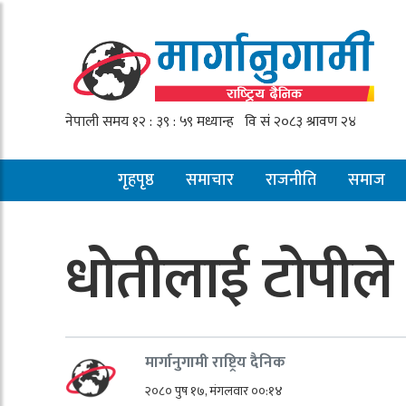
गृहपृष्ठ
समाचार
राजनीति
समाज
धोतीलाई टोपीले 
मार्गानुगामी राष्ट्रिय दैनिक
२०८० पुष १७, मंगलवार ००:१४