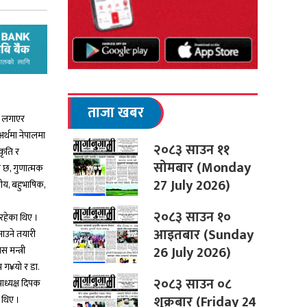
ताजा खबर
न लगाएर
र्थमा नेपालमा
२०८३ साउन ११
कृति र
सोमबार (Monday
को छ, गुणात्मक
27 July 2026)
ीय, बहुभाषिक,
२०८३ साउन १०
इरहेका थिए ।
आइतबार (Sunday
नाउने तयारी
26 July 2026)
 मन्त्री
ेप ग¥यो र डा.
२०८३ साउन ०८
पाध्यक्ष दिपक
शुक्रबार (Friday 24
 थिए ।