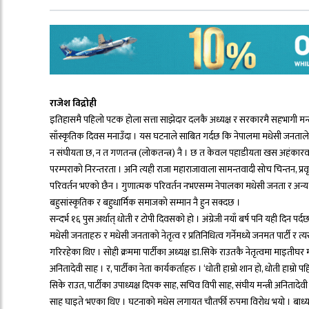
राजेश विद्रोही
इतिहासमै पहिलो पटक होला सत्ता साझेदार दलकै अध्यक्ष र सरकारमै सहभागी मन्त्
साँस्कृतिक दिवस मनाउँदा । यस घटनाले साबित गर्दछ कि नेपालमा मधेसी जनताले 
न संघीयता छ, न त गणतन्त्र (लोकतन्त्र) नै । छ त केवल पहाडीयता खस अहंकारवाद, ए
परम्पराको निरन्तरता । अनि त्यही राजा महाराजावाला सामन्तवादी सोच चिन्तन, प्रवृत
परिवर्तन भएको छैन । गुणात्मक परिवर्तन नभएसम्म नेपालका मधेसी जनता र अन्य श
बहुसांस्कृतिक र बहुधार्मिक समाजको सम्मान नै हुन सक्दछ ।
सन्दर्भ १६ पुस अर्थात् धोती र टोपी दिवसको हो । अंग्रेजी नयाँ बर्ष पनि यही दि
मधेसी जनताहरु र मधेसी जनताको नेतृत्व र प्रतिनिधित्व गर्नेमध्ये जनमत पार्टी 
गरिरहेका थिए । सोही क्रममा पार्टीका अध्यक्ष डा.सिके राउतकै नेतृत्वमा माइतीघ
अनितादेवी साह । र, पार्टीका नेता कार्यकर्ताहरु । ‘धोती हाम्रो शान हो, धोती हाम्रो पह
सिके राउत, पार्टीका उपाध्यक्ष दिपक साह, सचिव विपी साह, संघीय मन्त्री अनितादेवी 
साह घाइते भएका थिए । घटनाको मधेस लगायत चौतर्फी रुपमा विरोध भयो । बाध्य भ