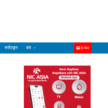
मनोरञ्जन
थप
ई-पेपर