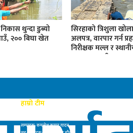
िकास थुन्दा डुब्यो
सिरहाको त्रिशुला खोल
ाउँ, २०० बिघा खेत
अलपत्र, वारपार गर्न प्रह
निरीक्षक मल्ल र स्थान
बनाए अस्थायी पुल
हाम्रो टीम
प्रकाशक: राम बाबु यादब
सम्पादक: कमलेश कुमार यादव
सह-सम्पादक: सत्य नारायण चौधरी