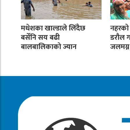
मधेशका खाल्डाले लिँदैछ
नहरको न
बर्सेनि सय बढी
डरौल ग
बालबालिकाको ज्यान
जलमग्न