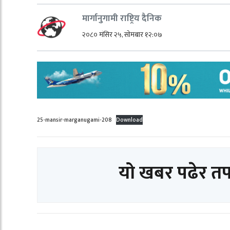
मार्गानुगामी राष्ट्रिय दैनिक
२०८० मंसिर २५, सोमबार १२:०७
25-mansir-marganugami-208
Download
यो खबर पढेर त