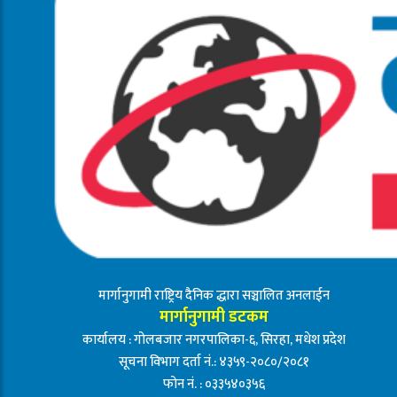
मार्गानुगामी राष्ट्रिय दैनिक द्धारा सञ्चालित अनलाईन
मार्गानुगामी डटकम
कार्यालय : गोलबजार नगरपालिका-६, सिरहा, मधेश प्रदेश
सूचना विभाग दर्ता नं.: ४३५९-२०८०/२०८१
फोन नं. : ०३३५४०३५६