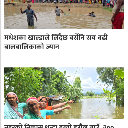
मधेशका खाल्डाले लिँदैछ बर्सेनि सय बढी
बालबालिकाको ज्यान
नहरको निकास थुन्दा डुब्यो डरौल गाउँ, २००