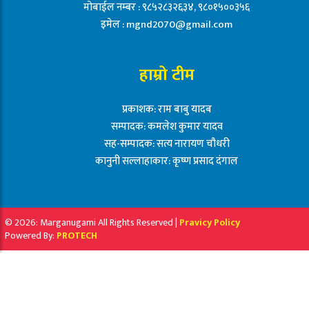
मोबाईल नम्बर : ९८५२८३२६३४, ९८०१५००३५६
इमेल :
mgnd2070@gmail.com
हाम्रो टीम
प्रकाशक: राम बाबु यादब
सम्पादक: कमलेश कुमार यादव
सह-सम्पादक: सत्य नारायण चौधरी
कानुनी सल्लाहाकार: कृष्ण प्रसाद दंगाल
© 2026: Marganugami All Rights Reserved |
Pravicy Policy
Powered By:
PROTECH