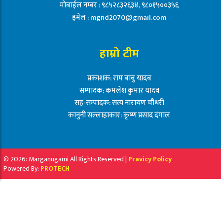
मोबाईल नम्बर : ९८५२८३२६३४, ९८०१५००३५६
इमेल :
mgnd2070@gmail.com
हाम्रो टीम
प्रकाशक: राम बाबु यादब
सम्पादक: कमलेश कुमार यादव
सह-सम्पादक: सत्य नारायण चौधरी
कानुनी सल्लाहाकार: कृष्ण प्रसाद दंगाल
© 2026: Marganugami All Rights Reserved |
Pravicy Policy
Powered By:
PROTECH