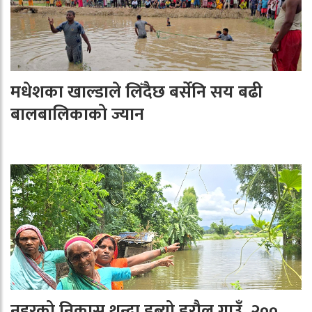
मधेशका खाल्डाले लिँदैछ बर्सेनि सय बढी
बालबालिकाको ज्यान
नहरको निकास थुन्दा डुब्यो डरौल गाउँ, २००