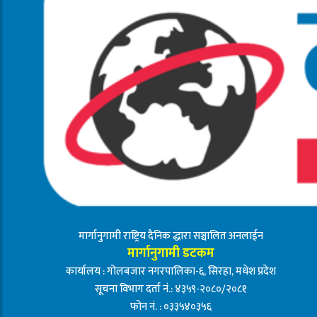
मार्गानुगामी राष्ट्रिय दैनिक द्धारा सञ्चालित अनलाईन
मार्गानुगामी डटकम
कार्यालय : गोलबजार नगरपालिका-६, सिरहा, मधेश प्रदेश
सूचना विभाग दर्ता नं.: ४३५९-२०८०/२०८१
फोन नं. : ०३३५४०३५६