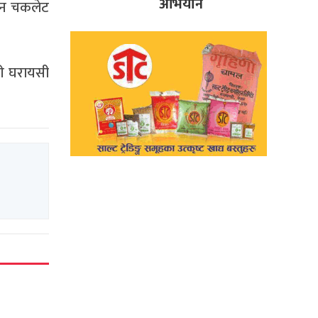
अभियान
टिन चकलेट
भरी घरायसी