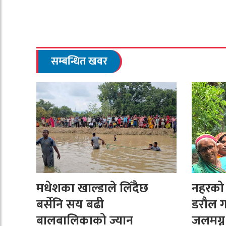
सम्बन्धित खवर
मधेशका खाल्डाले लिँदैछ
नहरको न
बर्सेनि सय बढी
डरौल ग
बालबालिकाको ज्यान
जलमग्न