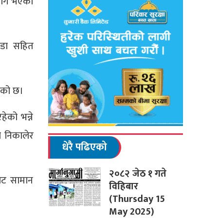
्रयोग भएको
पडा सहित
एको छ।
ेको भन्ने
ै निकालेर
धेरै पढिएको
२०८२ जेठ १ गते
बाट सामान
विहिबार
(Thursday 15
May 2025)