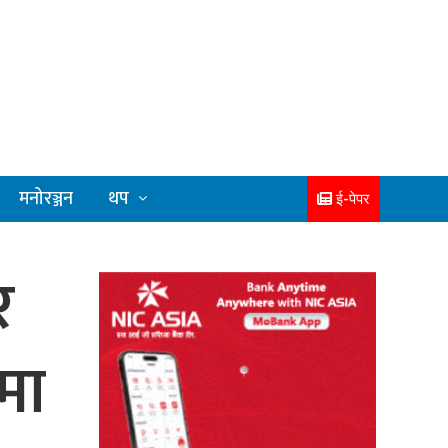
मनोरञ्जन
थप
ई-पेपर
र
मा