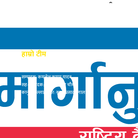
बनाए अस्थायी पुल
हाम्रो टीम
प्रकाशक: राम बाबु यादब
सम्पादक: कमलेश कुमार यादव
सह-सम्पादक: सत्य नारायण चौधरी
कानुनी सल्लाहाकार: कृष्ण प्रसाद दंगाल