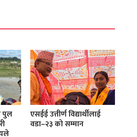
ा पुल
एसईई उत्तीर्ण विद्यार्थीलाई
री
वडा–२३ को सम्मान
ीयले