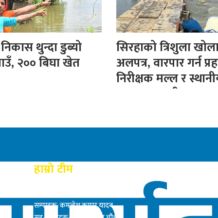
िकास थुन्दा डुब्यो
सिरहाको त्रिशुला खोल
ाउँ, २०० बिघा खेत
अलपत्र, वारपार गर्न प्रह
निरीक्षक मल्ल र स्थान
बनाए अस्थायी पुल
हाम्रो टीम
प्रकाशक: राम बाबु यादब
सम्पादक: कमलेश कुमार यादव
सह-सम्पादक: सत्य नारायण चौधरी