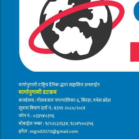
मार्गानुगामी राष्ट्रिय दैनिक द्धारा सञ्चालित अनलाईन
मार्गानुगामी डटकम
कार्यालय : गोलबजार नगरपालिका-६, सिरहा, मधेश प्रदेश
सूचना विभाग दर्ता नं.: ४३५९-२०८०/२०८१
फोन नं. : ०३३५४०३५६
मोबाईल नम्बर : ९८५२८३२६३४, ९८०१५००३५६
इमेल :
mgnd2070@gmail.com