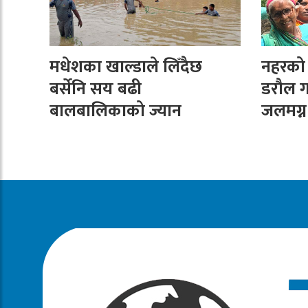
मधेशका खाल्डाले लिँदैछ
नहरको न
बर्सेनि सय बढी
डरौल ग
बालबालिकाको ज्यान
जलमग्न