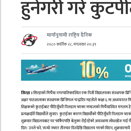
हुनेगरी गरे कुटप
मार्गानुगामी राष्ट्रिय दैनिक
२०८० कार्तिक २८, मंगलवार २०:३९
सिरहा ।
सिरहाको मिर्चैया नगरपालिकास्थित एक निजी विद्यालयका संस्थापक प्रिन्स
अक्षर पाठशालाका संस्थापक प्रिन्सिपल चन्द्रदिप महतोले कक्षा ६ मा अध्ययनरत 
शिक्षकको कुटाईबाट पीठियूँभरी निलडाम भएका मण्डलको मिर्चैयास्थित मंगलम हे
प्रत्यक्षदर्शि विद्यार्थीले सुनाए। कुटाईका कारण विद्यार्थीको पीठियूँभरी निलडाम भ
शुक्रवार विद्यालयबाट घर फर्किएपछि बेलुका रोईरहेको अवस्थामा सोधखोज गर
दिए। उनले भने, ‘सन्चो नभएर तीनचार दिनदेखि विद्यालय गएको थिएन, शुक्रवारम