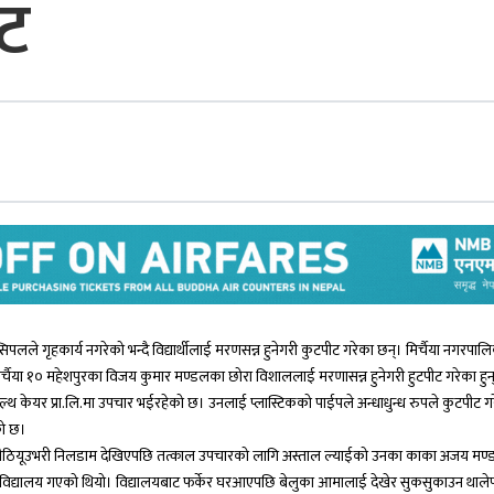
ीट
िपलले गृहकार्य नगरेको भन्दै विद्यार्थीलाई मरणसन्न हुनेगरी कुटपीट गरेका छन्। मिर्चैया नगरपाल
मिर्चैया १० महेशपुरका विजय कुमार मण्डलका छोरा विशाललाई मरणासन्न हुनेगरी हुटपीट गरेका हुन
ल्थ केयर प्रा.लि.मा उपचार भईरहेको छ। उनलाई प्लास्टिकको पाईपले अन्धाधुन्ध रुपले कुटपीट 
एको छ।
्दा पीठियूउभरी निलडाम देखिएपछि तत्काल उपचारको लागि अस्ताल ल्याईको उनका काका अजय मण
ात्रै विद्यालय गएको थियो। विद्यालयबाट फर्केर घरआएपछि बेलुका आमालाई देखेर सुकसुकाउन था