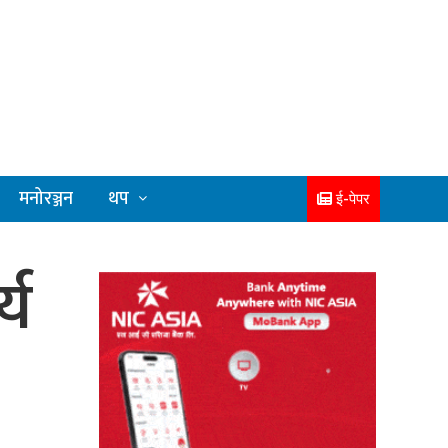
मनोरञ्जन
थप
ई-पेपर
्य