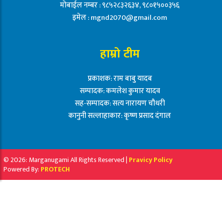
मोबाईल नम्बर : ९८५२८३२६३४, ९८०१५००३५६
इमेल :
mgnd2070@gmail.com
हाम्रो टीम
प्रकाशक: राम बाबु यादब
सम्पादक: कमलेश कुमार यादव
सह-सम्पादक: सत्य नारायण चौधरी
कानुनी सल्लाहाकार: कृष्ण प्रसाद दंगाल
© 2026: Marganugami All Rights Reserved |
Pravicy Policy
Powered By:
PROTECH