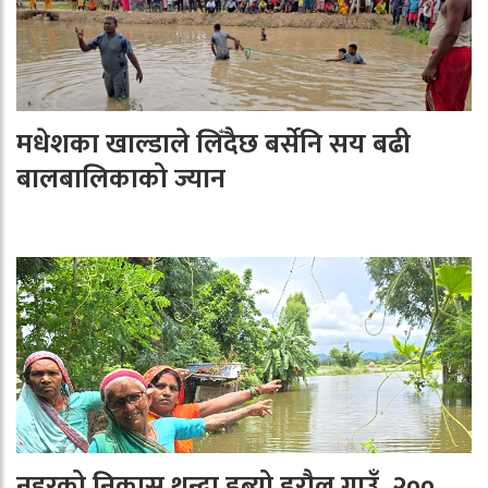
मधेशका खाल्डाले लिँदैछ बर्सेनि सय बढी
बालबालिकाको ज्यान
नहरको निकास थुन्दा डुब्यो डरौल गाउँ, २००