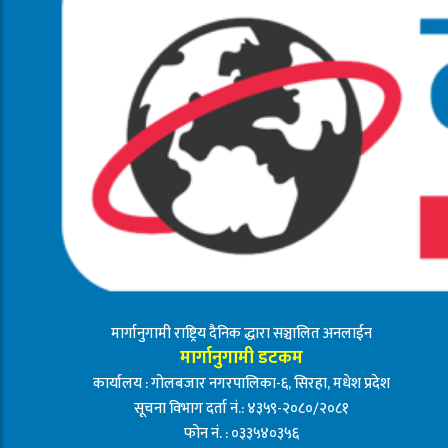
मार्गानुगामी राष्ट्रिय दैनिक द्धारा सञ्चालित अनलाईन
मार्गानुगामी डटकम
कार्यालय : गोलबजार नगरपालिका-६, सिरहा, मधेश प्रदेश
सूचना विभाग दर्ता नं.: ४३५९-२०८०/२०८१
फोन नं. : ०३३५४०३५६