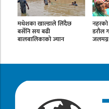
मधेशका खाल्डाले लिँदैछ
नहरको न
बर्सेनि सय बढी
डरौल ग
बालबालिकाको ज्यान
जलमग्न