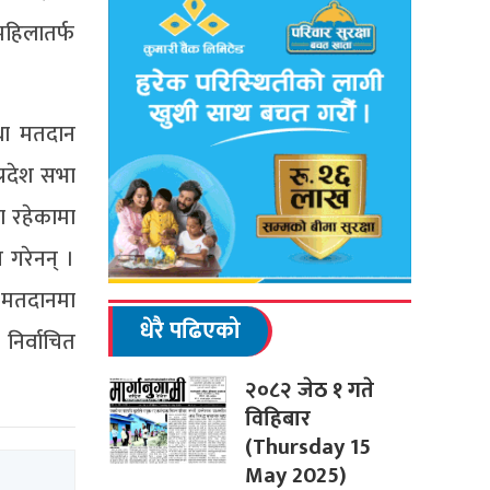
हिलातर्फ
था मतदान
्रदेश सभा
ा रहेकामा
 गरेनन् ।
 मतदानमा
धेरै पढिएको
निर्वाचित
२०८२ जेठ १ गते
विहिबार
(Thursday 15
May 2025)