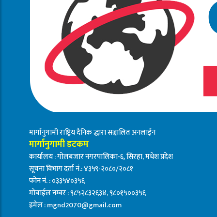
मार्गानुगामी राष्ट्रिय दैनिक द्धारा सञ्चालित अनलाईन
मार्गानुगामी डटकम
कार्यालय : गोलबजार नगरपालिका-६, सिरहा, मधेश प्रदेश
सूचना विभाग दर्ता नं.: ४३५९-२०८०/२०८१
फोन नं. : ०३३५४०३५६
मोबाईल नम्बर : ९८५२८३२६३४, ९८०१५००३५६
इमेल :
mgnd2070@gmail.com