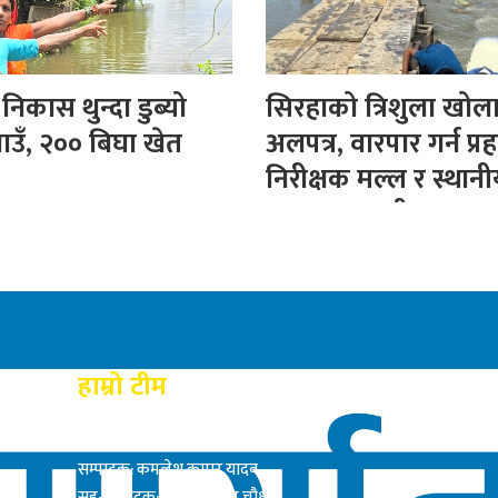
िकास थुन्दा डुब्यो
सिरहाको त्रिशुला खोल
ाउँ, २०० बिघा खेत
अलपत्र, वारपार गर्न प्रह
निरीक्षक मल्ल र स्थान
बनाए अस्थायी पुल
हाम्रो टीम
प्रकाशक: राम बाबु यादब
सम्पादक: कमलेश कुमार यादव
सह-सम्पादक: सत्य नारायण चौधरी