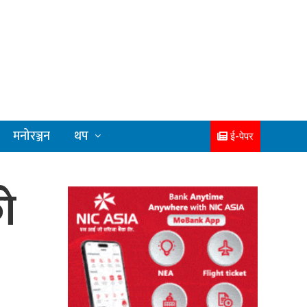
मनोरञ्जन
थप
ई-पेपर
ो