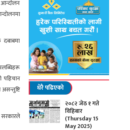
 आन्दोलन
न्दोलनमा
ै दबाबमा
पलब्धिहरू
को पहिचान
धेरै पढिएको
सन्तुष्टि
२०८२ जेठ १ गते
विहिबार
श सरकारले
(Thursday 15
May 2025)