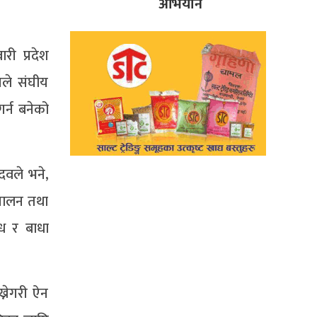
अभियान
री प्रदेश
यले संघीय
गर्न बनेको
दवले भने,
रिचालन तथा
ध र बाधा
्नेगरी ऐन