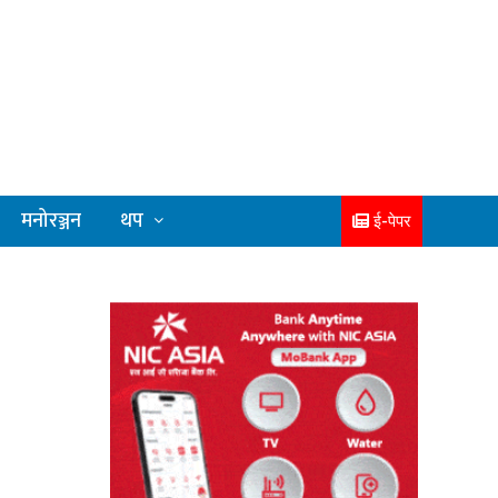
मनोरञ्जन
थप
ई-पेपर