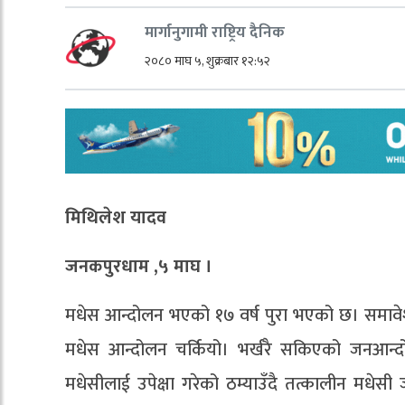
मार्गानुगामी राष्ट्रिय दैनिक
२०८० माघ ५, शुक्रबार १२:५२
मिथिलेश यादव
जनकपुरधाम ,५ माघ ।
मधेस आन्दोलन भएको १७ वर्ष पुरा भएको छ। समावेशी
मधेस आन्दोलन चर्कियो। भर्खरै सकिएको जनआन्द
मधेसीलाई उपेक्षा गरेको ठम्याउँदै तत्कालीन मध