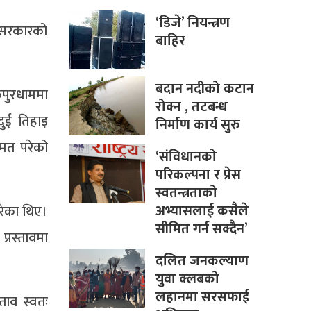
‘डिजे’ नियन्त्रण
स सरकारको
बाहिर
बदान नदीको कटान
पुरधाममा
रोक्न , तटबन्ध
ुई तिहाइ
निर्माण कार्य सुरु
 मत परेको
‘संविधानको
परिकल्पना र प्रेस
स्वतन्त्रताको
अभ्यासलाई कसैले
रेका थिए।
सीमित गर्न सक्दैन’
्रस्तावमा
दलित जनकल्याण
युवा क्लबको
लहानमा सरसफाई
्ताव स्वतः