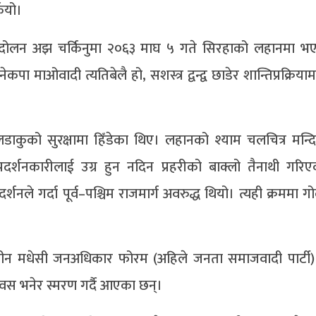
ियो।
्दोलन अझ चर्किनुमा २०६३ माघ ५ गते सिरहाको लहानमा भ
कपा माओवादी त्यतिबेलै हो, सशस्त्र द्वन्द्व छाडेर शान्तिप्रक्रि
 लडाकुको सुरक्षामा हिँडेका थिए। लहानको श्याम चलचित्र मन्
प्रदर्शनकारीलाई उग्र हुन नदिन प्रहरीको बाक्लो तैनाथी गरि
्शनले गर्दा पूर्व–पश्चिम राजमार्ग अवरुद्ध थियो। त्यही क्रममा ग
ालीन मधेसी जनअधिकार फोरम (अहिले जनता समाजवादी पार्टी
िवस भनेर स्मरण गर्दै आएका छन्।